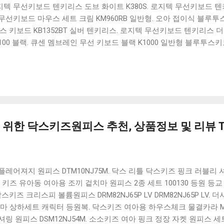
 로지텍 무선키보드 텐키리스 도브 화이트 K380S. 로지텍 무선키보드 텐키
선키보드 마우스 세트 크림 KM960RB 일반형. 오아 접이식 블루투스 
 키보드 KB1352BT 실버 텐키리스. 로지텍 무선키보드 텐키리스 더스
100 블랙. 큐센 멤브레인 무선 키보드 블랙 K1000 일반형 블루투스
세요. 다양한 할인 혜택과 빠른배송 혜택을 놓치지 않도록 먼저 확인
도 많고, 가격도 다양해서 결정이 많이 어려우시죠? 특히 블루투스키
습니다. 다양한 상품들을 상세스펙 과 가격 을 꼼꼼히 비교해서 구매하
 추천상품 Best 유니콘 멀티페어링 스마트폰 태블릿 거치형 저소음 
콘 멀티페어링 스마트폰 태...
위한 닥스키즈원피스 추천, 상품정보 및 리뷰 To
레어져지 원피스 DTM10NJ75M. 닥스 리틀 닥스키즈 핑크 러블리
누키즈 키즈 유아동 여아용 조끼 겉치마 원피스 2종 세트 100130 등원 
키즈 크리스피 볼륨원피스 DRM82NJ65P LV DRM82NJ65P LV.
마 상하세트 캐릭터 등원복. 닥스키즈 여아용 하우스체크 물결카라 MIX 
링 원피스 DSM12NJ54M. 소소키즈 여아 핑크 정장 자켓 원피스 세