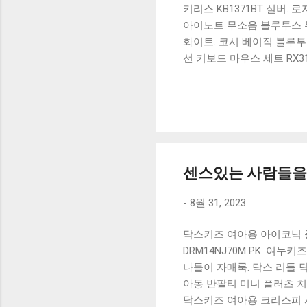
키리스 KB1371BT 실버.
아이노트 무소음 블루투스 무
화이트. 코시 베이직 블루투스
선 키보드 마우스 세트 RX3
가 할인 혜택을 놓치지 마
상품 하나를 사더라도 종류
더 고민이 많을 수 밖에 없
드릴게요. 특가상품 보러가기
500SB, 일반형, 블랙 유니
센스있는 사람들을 
-
8월 31, 2023
닥스키즈 여아용 아이코닉 플
DRM14NJ70M PK. 여
나들이 자매룩. 닥스 리틀 닥스
아동 반팔티 미니 플러츠 치
닥스키즈 여아용 크리스피 셔