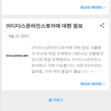
크림 KM960RB 일반형. 오아 접이식 블루투스 키보드
OABTKBDA 퓨어 화이트. 코시 베이직 블루투스 키보드
READ MORE »
KB1352BT 실버 텐키리스. 로지텍 무선키보드 텐키리스 더스
티 로즈 K380S. 로이체 무선 키보드 마우스 세트 RX3100 블
랙. 큐센 멤브레인 무선 키보드 블랙 K1000 일반형 블루투스
아디다스온라인스토어에 대한 정보
키보드 구매를 고려하실 때, 추가 할인 혜택을 놓치지 마세요.
-
4월 23, 2023
다양한 할인 혜택과 빠른배송 혜택을 놓치지 않도록 먼저 확
인해보세요. 추가할인 확인하기 상품 하나를 사더라도 종류
아디다스온라인스토어에 대한 정보 크롭탱
도 많고, 가격도 다양해서 결정이 많이 어려우시죠? 특히 블
크 민소매 락업 트랙팬츠 내돈내산 크롭탱크
루투스키보드 같은 상품을 고를 때는 더 고민이 많을 수 밖에
민소매 락업 트랙팬츠는 아디다스온라인스
없습니다. 다양한 상품들을 상세스펙 과 가격 을 꼼꼼히 비교
토어에서 구매 가능합니다. 내돈내산이라는
해서 구매하실 수 있도록 순위 추천 해드릴게요. 특가상품 보
말처럼, 가격 대비 품질이 좋습니다. 아디다스
러가기 추천상품 Best 유니콘 멀티페어링 스마트폰 태블릿
손목보호대 아디다스 손목보호대는 아디다
거치형 저소음 블루투스 키보드, BK-500SB, 일반형, 블랙 유
스온라인스토어와 나이키에서 함께 구매 가
니콘 멀티페어링 스마트폰 태...
READ MORE »
능합니다. 손목을 보호해주어 운동 시 다리,
발 결림 등을 예방할 수 있습니다. 아디다스
글 더보기
온라인스토어 60세일로 패딩 구입하기 아디
다스 온라인스토어에서는 정기적으로 할인