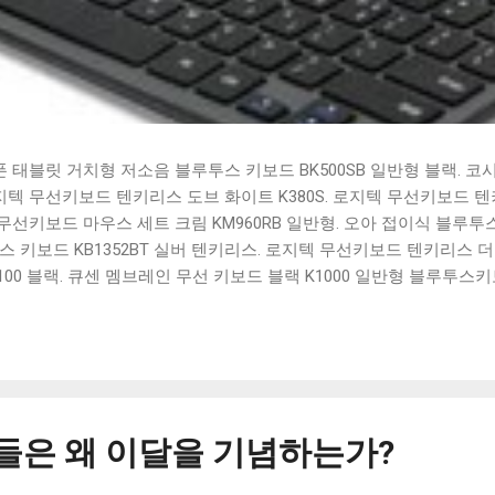
태블릿 거치형 저소음 블루투스 키보드 BK500SB 일반형 블랙. 코
 로지텍 무선키보드 텐키리스 도브 화이트 K380S. 로지텍 무선키보드 텐키
선키보드 마우스 세트 크림 KM960RB 일반형. 오아 접이식 블루투스 
 키보드 KB1352BT 실버 텐키리스. 로지텍 무선키보드 텐키리스 더스
100 블랙. 큐센 멤브레인 무선 키보드 블랙 K1000 일반형 블루투스
세요. 다양한 할인 혜택과 빠른배송 혜택을 놓치지 않도록 먼저 확인
도 많고, 가격도 다양해서 결정이 많이 어려우시죠? 특히 블루투스키
습니다. 다양한 상품들을 상세스펙 과 가격 을 꼼꼼히 비교해서 구매하
 추천상품 Best 유니콘 멀티페어링 스마트폰 태블릿 거치형 저소음 
콘 멀티페어링 스마트폰 태...
그들은 왜 이달을 기념하는가?