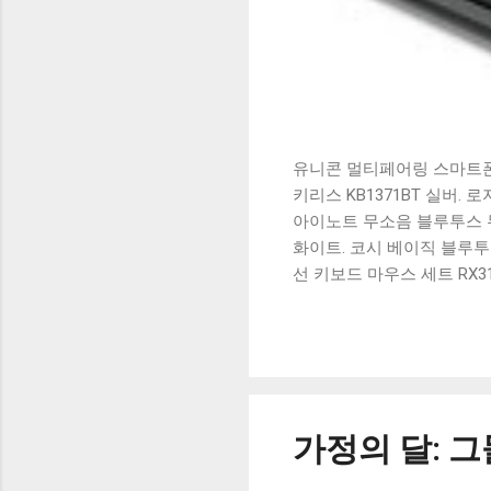
유니콘 멀티페어링 스마트폰 
키리스 KB1371BT 실버.
아이노트 무소음 블루투스 무
화이트. 코시 베이직 블루투스
선 키보드 마우스 세트 RX3
가 할인 혜택을 놓치지 마
상품 하나를 사더라도 종류
더 고민이 많을 수 밖에 없
드릴게요. 특가상품 보러가기
500SB, 일반형, 블랙 유니
가정의 달: 