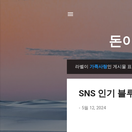
돈이
라벨이
가족사랑
인 게시물 
글
SNS 인기 블
-
5월 12, 2024