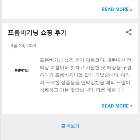
크림 KM960RB 일반형. 오아 접이식 블루투스 키보드
OABTKBDA 퓨어 화이트. 코시 베이직 블루투스 키보드
READ MORE »
KB1352BT 실버 텐키리스. 로지텍 무선키보드 텐키리스 더스
티 로즈 K380S. 로이체 무선 키보드 마우스 세트 RX3100 블
랙. 큐센 멤브레인 무선 키보드 블랙 K1000 일반형 블루투스
프롬비기닝 쇼핑 후기
키보드 구매를 고려하실 때, 추가 할인 혜택을 놓치지 마세요.
-
4월 23, 2023
다양한 할인 혜택과 빠른배송 혜택을 놓치지 않도록 먼저 확
인해보세요. 추가할인 확인하기 상품 하나를 사더라도 종류
프롬비기닝 쇼핑 후기 여름코디, 내돈내산 언
도 많고, 가격도 다양해서 결정이 많이 어려우시죠? 특히 블
박싱 여름이라 핫하고 시원한 옷 매장을 구경
루투스키보드 같은 상품을 고를 때는 더 고민이 많을 수 밖에
하다가 프롬비기닝을 알게 되었습니다. 여기
없습니다. 다양한 상품들을 상세스펙 과 가격 을 꼼꼼히 비교
서 구매한 상품들을 언박싱했을 때의 느낌이
해서 구매하실 수 있도록 순위 추천 해드릴게요. 특가상품 보
상쾌하고 기분 좋았습니다. 라룸 베르가못 라
러가기 추천상품 Best 유니콘 멀티페어링 스마트폰 태블릿
운지 착용하기 딱 좋은 천이라서 집에서도 입
거치형 저소음 블루투스 키보드, BK-500SB, 일반형, 블랙 유
기 좋습니다. 더운 여름에 시원하게 입어도
니콘 멀티페어링 스마트폰 태...
READ MORE »
땀을 잘 안 흡수하고, 소재도 부드럽고 편안
합니다. 무엇보다 디자인이 예쁘고 적당히 베
글 더보기
이직해서 어디든 잘 어울릴 것 같습니다. 프
롬비기닝 스커트 플레어 스커트 정말 부드러