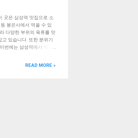
이 곳은 삼성역 맛집으로 소
동 봉은사에서 먹을 수 있
라 다양한 부위의 육류를 맛
잡고 있습니다. 또한 분위기
 이번에는 삼성역에서 맛있
삼성역 5번출구 도보10분 거리의
녀간 삼성동 봉은사 황소곱창
READ MORE »
 5번출구 도보10분 거리에
 곳으로, 지역 주민들 사
고 부드러워서 입 안에서 살
 등 다양한 고기 종류도 있어
매우 합리적이어서, 대체로 1
조용해서 가족, 연인, 친구
구워 먹는 형식으로, 고기를
들에게는 매운 곱창도 준비
막으로, 이 곳의 위치도 매
있어서, 지하철을 이용하는 사