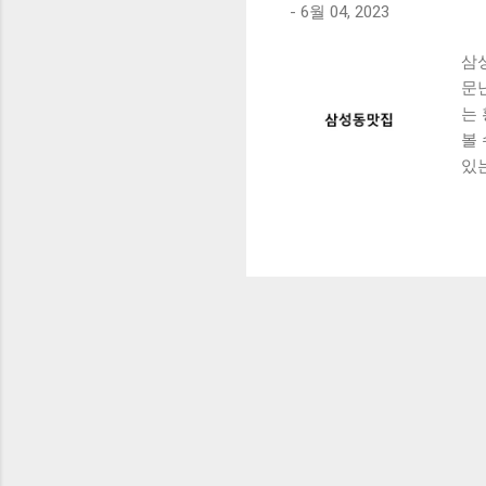
-
6월 04, 2023
삼
문
는
볼
있
는 
곱
맛
위
이
살
서
인당
들
직
되
우