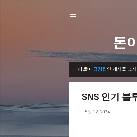
돈이
라벨이
곱창집
인 게시물 표시
글
SNS 인기 블
-
5월 12, 2024