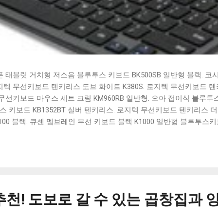
태블릿 거치형 저소음 블루투스 키보드 BK500SB 일반형 블랙. 코
 로지텍 무선키보드 텐키리스 도브 화이트 K380S. 로지텍 무선키보드 텐키
선키보드 마우스 세트 크림 KM960RB 일반형. 오아 접이식 블루투스 
 키보드 KB1352BT 실버 텐키리스. 로지텍 무선키보드 텐키리스 더스
100 블랙. 큐센 멤브레인 무선 키보드 블랙 K1000 일반형 블루투스
세요. 다양한 할인 혜택과 빠른배송 혜택을 놓치지 않도록 먼저 확인
도 많고, 가격도 다양해서 결정이 많이 어려우시죠? 특히 블루투스키
습니다. 다양한 상품들을 상세스펙 과 가격 을 꼼꼼히 비교해서 구매하
 추천상품 Best 유니콘 멀티페어링 스마트폰 태블릿 거치형 저소음 
콘 멀티페어링 스마트폰 태...
추천! 도보로 갈 수 있는 곱창집과 