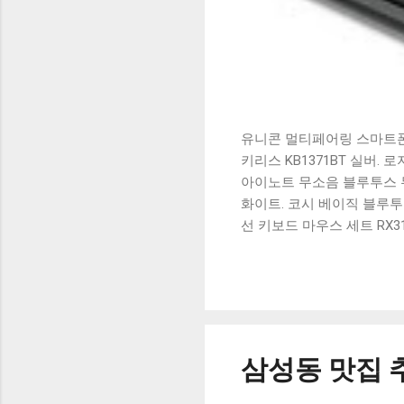
유니콘 멀티페어링 스마트폰 
키리스 KB1371BT 실버.
아이노트 무소음 블루투스 무
화이트. 코시 베이직 블루투스
선 키보드 마우스 세트 RX3
가 할인 혜택을 놓치지 마
상품 하나를 사더라도 종류
더 고민이 많을 수 밖에 없
드릴게요. 특가상품 보러가기
500SB, 일반형, 블랙 유니
삼성동 맛집 