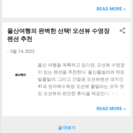
크림 KM960RB 일반형. 오아 접이식 블루투스 키보드
OABTKBDA 퓨어 화이트. 코시 베이직 블루투스 키보드
READ MORE »
KB1352BT 실버 텐키리스. 로지텍 무선키보드 텐키리스 더스
티 로즈 K380S. 로이체 무선 키보드 마우스 세트 RX3100 블
랙. 큐센 멤브레인 무선 키보드 블랙 K1000 일반형 블루투스
울산여행의 완벽한 선택! 오션뷰 수영장
키보드 구매를 고려하실 때, 추가 할인 혜택을 놓치지 마세요.
펜션 추천
다양한 할인 혜택과 빠른배송 혜택을 놓치지 않도록 먼저 확
인해보세요. 추가할인 확인하기 상품 하나를 사더라도 종류
-
5월 14, 2023
도 많고, 가격도 다양해서 결정이 많이 어려우시죠? 특히 블
루투스키보드 같은 상품을 고를 때는 더 고민이 많을 수 밖에
울산 여행을 계획하고 있다면, 오션뷰 수영장
없습니다. 다양한 상품들을 상세스펙 과 가격 을 꼼꼼히 비교
이 있는 펜션을 추천한다. 울산풀빌라와 히든
해서 구매하실 수 있도록 순위 추천 해드릴게요. 특가상품 보
빌풀빌라, 그리고 간절곶 오션뷰펜션 코지인
러가기 추천상품 Best 유니콘 멀티페어링 스마트폰 태블릿
41과 정자해수욕장 오션뷰 풀빌라는 모두 멋
거치형 저소음 블루투스 키보드, BK-500SB, 일반형, 블랙 유
진 오션뷰와 편안한 휴식을 제공한다. 이들
니콘 멀티페어링 스마트폰 태...
펜션은 모두 울산의 아름다운 해안을 조망할
수 있는 곳에 위치해 있으며, 풀빌라에서는
READ MORE »
개인 수영장을 즐길 수 있다. 특히, 오션뷰 수
영장이 있는 펜션은 여행객들에게 더욱 매력
글 더보기
적인 선택이 될 것이다. 이번 여행에서는 오