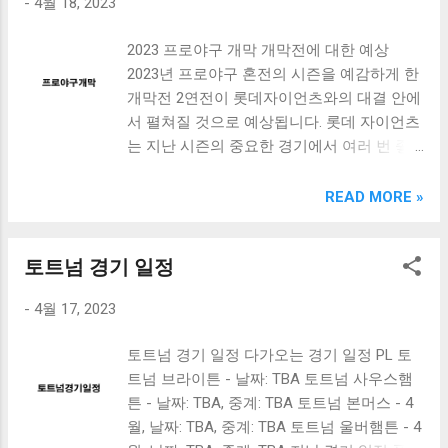
-
4월 18, 2023
재미있는 것은 현재 1-7위까지의 팀들은 3승
0무 0패로 시작하는 반면, 토트넘은 2승 1무 0
2023 프로야구 개막 개막전에 대한 예상
패로 시작했습니다. EPL 순위 경기일정 9/25
2023년 프로야구 혼전의 시즌을 예감하게 한
PL 토트넘 브라이튼 중계 - 쿠팡플레이 x
개막전 2연전이 롯데자이언츠와의 대결 안에
10/2 토트넘 사우스햄튼 중계 10/16 토트넘
서 펼쳐질 것으로 예상됩니다. 롯데 자이언츠
울버햄튼 중계 - 손흥민, 황희찬 경기 K리그
는 지난 시즌의 중요한 경기에서 여러 번 좋
올스타 프리시즌 경기 일정 토트넘은 K리그
은 성적을 내고 주목을 받았으며, 이번 시즌
올스타와 전투를 준비하고 있습니다. 팀은 한
에서도 강력한 경쟁을 예상해 볼 수 있습니
READ MORE »
국에 도착하여 훈련을 진행하고, K리그 올스
다. 개막전에서의 승리는 혼전의 시즌을 예측
타와 경기를 합니다. 축구 명단 중계 이 경기
하는데 중요한 정보가 될것입니다. 2연전 개
에서 출장하는 명단은 아직 발표되지 않았지
토트넘 경기 일정
막전 이후에는 2연전이 진행될 예정입니다.
만, 예상대로 손흥민과 황희찬이 출전할 것으
이번 시즌에는 2연전에서 각 팀이 어떠한 성
로 예상됩니다. 축구 팬들은 이 경기를 기대
-
4월 17, 2023
적을 내는지도 혼전의 시즌 예측에 큰 도움이
하고 있으며, 손흥민과 황희찬의 활약에 주목
될 것입니다. 개막전: 롯데자이언츠 vs. 2연전:
할 것입니다.
토트넘 경기 일정 다가오는 경기 일정 PL 토
롯데자이언츠 vs. 상대팀 K리그1 5라운드 리
트넘 브라이튼 - 날짜: TBA 토트넘 사우스햄
뷰 K리그1 5라운드에서는 여러 팀들이 강력
튼 - 날짜: TBA, 중계: TBA 토트넘 본머스 - 4
한 경쟁을 펼쳤습니다. K리그1 5라운드에서
월, 날짜: TBA, 중계: TBA 토트넘 울버햄튼 - 4
의 결과도 혼전의 시즌 예상에 영향을 끼칠