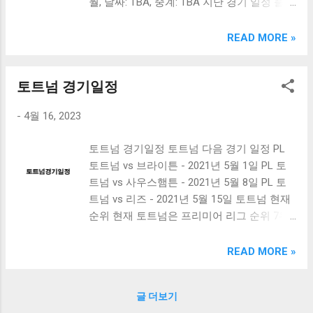
월, 날짜: TBA, 중계: TBA 지난 경기 일정 풀럼
것입니다. 친환경 에티켓 알아보기 2023년 시
1-1 토트넘, 하이라이트 보기:
즌에는 친환경 에티켓에 대한 적극적인 홍보
https://www.youtube.com/watch?
READ MORE »
가 예상됩니다. 야구장에서의 쓰레기 방지, 재
v=OFdxVNxsjtY 최근 경기 결과 및 순위 평균
활용, 불필요한 배출 방지 등에 충분한 관심
연봉: 110만 파운드 주간 급여: 21만 파운드
을 기울이게 될 것입니다. 또한, 야구장에서의
토트넘 경기일정
최근 경기 결과 - P:28, W:11, D:8, L:9, PTS:41
무분별한 소음, 타인의 방해 등에 대한 주의
현재 순위 - 6위 손흥민 및 황희찬의 최신 소
도 적극적으로 당부될 예정입니다. 미디어데
-
4월 16, 2023
식 손흥민이 지난 경기에서 골을 넣어 최고
이 이모저모 프로야구 개막 2일 전에는 미디
득점자 수를 상승시켰습니다. 황희찬은 최근
어데이가 진행됩니다. 이날은 많은 매체들이
토트넘 경기일정 토트넘 다음 경기 일정 PL
경기에서 뛰어난 성과로 선발 출전을 받았습
참여해서 혼전의 시즌에 대해 보도합니다. 혼
토트넘 vs 브라이튼 - 2021년 5월 1일 PL 토
니다. 마무리 토트넘이 다가오는 경기들에 대
전의 시즌에 대한 예상 및 팀별 기사를 많이
트넘 vs 사우스햄튼 - 2021년 5월 8일 PL 토
비하여 심혈을 기울일 것으로 예상됩니다. 손
확인할 수 있습니다.
트넘 vs 리즈 - 2021년 5월 15일 토트넘 현재
흥민과 황희찬의 활약도 기대되는 점입니다.
순위 현재 토트넘은 프리미어 리그 순위 7위
토트넘을 응원하는 팬이라면 놓치지 말고 경
에 위치하고 있습니다. 토트넘 4월 경기일정
기 일정을 확인해주세요!
하이라이트 토트넘이 4월에 치른 경기 중에
READ MORE »
서 가장 인기있는 경기는 본머스와의 경기였
습니다. 손흥민의 골장면으로 3-2로 승리한
글 더보기
경기였습니다. 토트넘 선수들의 연봉과 주급