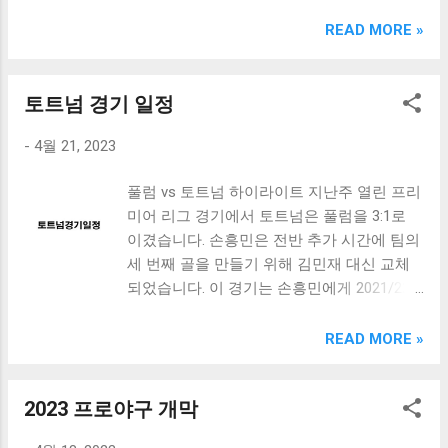
크림 KM960RB 일반형. 오아 접이식 블루투스 키보드
OABTKBDA 퓨어 화이트. 코시 베이직 블루투스 키보드
READ MORE »
KB1352BT 실버 텐키리스. 로지텍 무선키보드 텐키리스 더스
티 로즈 K380S. 로이체 무선 키보드 마우스 세트 RX3100 블
랙. 큐센 멤브레인 무선 키보드 블랙 K1000 일반형 블루투스
토트넘 경기 일정
키보드 구매를 고려하실 때, 추가 할인 혜택을 놓치지 마세요.
-
4월 21, 2023
다양한 할인 혜택과 빠른배송 혜택을 놓치지 않도록 먼저 확
인해보세요. 추가할인 확인하기 상품 하나를 사더라도 종류
풀럼 vs 토트넘 하이라이트 지난주 열린 프리
도 많고, 가격도 다양해서 결정이 많이 어려우시죠? 특히 블
미어 리그 경기에서 토트넘은 풀럼을 3:1로
루투스키보드 같은 상품을 고를 때는 더 고민이 많을 수 밖에
이겼습니다. 손흥민은 전반 추가 시간에 팀의
없습니다. 다양한 상품들을 상세스펙 과 가격 을 꼼꼼히 비교
세 번째 골을 만들기 위해 김민재 대신 교체
해서 구매하실 수 있도록 순위 추천 해드릴게요. 특가상품 보
되었습니다. 이 경기는 손흥민에게 2021/22
러가기 추천상품 Best 유니콘 멀티페어링 스마트폰 태블릿
EPL 시즌의 첫 공식 출전이었습니다. 다음 경
거치형 저소음 블루투스 키보드, BK-500SB, 일반형, 블랙 유
기 일정 PL 토트넘 브라이튼 토트넘 사우스햄
니콘 멀티페어링 스마트폰 태...
READ MORE »
튼 토트넘 울버햄튼 토트넘 k리그 올스타 프
리시즌 프리미어 리그 순위 현재 토트넘은 8
2023 프로야구 개막
위에 랭크되어 있습니다. 이번 시즌 목표인
UCL 진출을 위해서는 순위를 높여야 합니다.