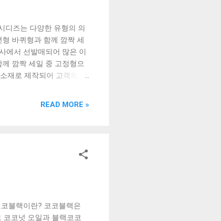
 시디즈는 다양한 유형의 의
년형 바퀴형과 함께 깜짝 세
무신사에서 선발매되어 많은 이
함께 깜짝 세일 중 고정형으
 소재로 제작되어 고객의 취
선발매로 많은 이들의 관심을
합니다 숙면 쿠션이 탑재되
READ MORE »
으로 제작되어 사용자의 취
즈는 의자 브랜드로 유명하다
 구매할 수 있습니다. 또
시디즈 의자는 디자인과 기
다.
일 코코블랙이란? 코코블랙은
로 코코넛 오일과 블랙코코