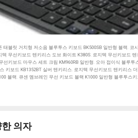
태블릿 거치형 저소음 블루투스 키보드 BK500SB 일반형 블랙. 코
 로지텍 무선키보드 텐키리스 도브 화이트 K380S. 로지텍 무선키보드 텐키
선키보드 마우스 세트 크림 KM960RB 일반형. 오아 접이식 블루투스 
 키보드 KB1352BT 실버 텐키리스. 로지텍 무선키보드 텐키리스 더스
100 블랙. 큐센 멤브레인 무선 키보드 블랙 K1000 일반형 블루투스
세요. 다양한 할인 혜택과 빠른배송 혜택을 놓치지 않도록 먼저 확인
도 많고, 가격도 다양해서 결정이 많이 어려우시죠? 특히 블루투스키
습니다. 다양한 상품들을 상세스펙 과 가격 을 꼼꼼히 비교해서 구매하
 추천상품 Best 유니콘 멀티페어링 스마트폰 태블릿 거치형 저소음 
콘 멀티페어링 스마트폰 태...
한 의자