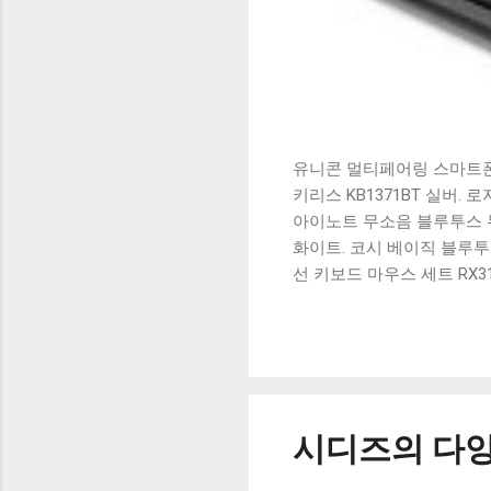
유니콘 멀티페어링 스마트폰 
키리스 KB1371BT 실버.
아이노트 무소음 블루투스 무
화이트. 코시 베이직 블루투스
선 키보드 마우스 세트 RX3
가 할인 혜택을 놓치지 마
상품 하나를 사더라도 종류
더 고민이 많을 수 밖에 없
드릴게요. 특가상품 보러가기
500SB, 일반형, 블랙 유니
시디즈의 다양