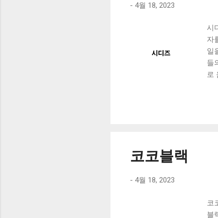
-
4월 18, 2023
시
자
일
들
로
향
받
어
향
는
한
코코블랙
능
-
4월 18, 2023
코
블