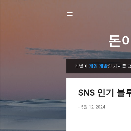
돈이
라벨이
게임 개발
인 게시물 
글
SNS 인기 블
-
5월 12, 2024