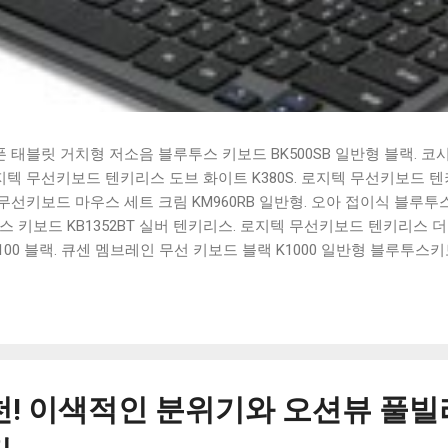
태블릿 거치형 저소음 블루투스 키보드 BK500SB 일반형 블랙. 코
 로지텍 무선키보드 텐키리스 도브 화이트 K380S. 로지텍 무선키보드 텐키
선키보드 마우스 세트 크림 KM960RB 일반형. 오아 접이식 블루투스 
 키보드 KB1352BT 실버 텐키리스. 로지텍 무선키보드 텐키리스 더스
100 블랙. 큐센 멤브레인 무선 키보드 블랙 K1000 일반형 블루투스
세요. 다양한 할인 혜택과 빠른배송 혜택을 놓치지 않도록 먼저 확인
도 많고, 가격도 다양해서 결정이 많이 어려우시죠? 특히 블루투스키
습니다. 다양한 상품들을 상세스펙 과 가격 을 꼼꼼히 비교해서 구매하
 추천상품 Best 유니콘 멀티페어링 스마트폰 태블릿 거치형 저소음 
콘 멀티페어링 스마트폰 태...
천! 이색적인 분위기와 오션뷰 풀빌