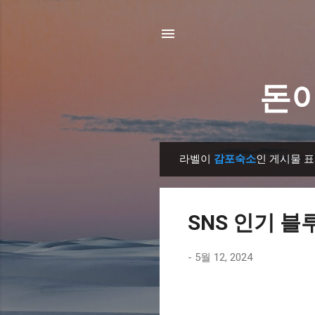
돈이
라벨이
감포숙소
인 게시물 
글
SNS 인기 블
-
5월 12, 2024