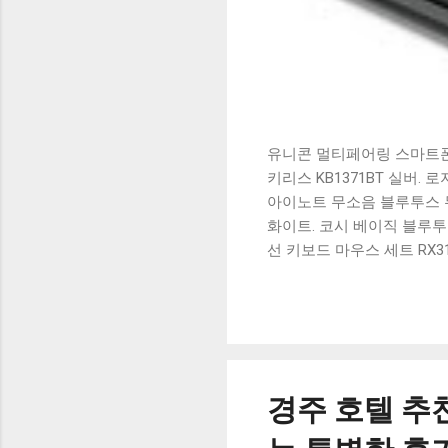
유니콘 멀티페어링 스마트폰 
키리스 KB1371BT 실버.
아이노트 무소음 블루투스 무
화이트. 코시 베이직 블루투스
선 키보드 마우스 세트 RX3
가 할인 혜택을 놓치지 마
상품 하나를 사더라도 종류
더 고민이 많을 수 밖에 없
드릴게요. 특가상품 보러가기
500SB, 일반형, 블랙 유니
경주 호텔 추