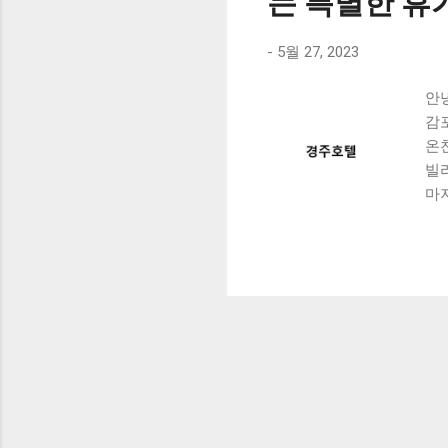
는 특별한 휴
-
5월 27, 2023
안
감
온
빌
마
소
함께
오
와
식
니
를
기
지
서