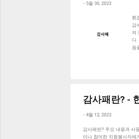
-
5월 30, 2023
환
감
져
다
음
디
하
은,
향
급
더욱
감사패란? - 
금
가
고
-
4월 12, 2023
사
감사패란? 주요 내용과 사용
기
이나 참여한 자원봉사자에게
보