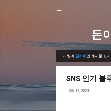
돈이
라벨이
감사패
인 게시물 표시
글
SNS 인기 블
-
5월 12, 2024