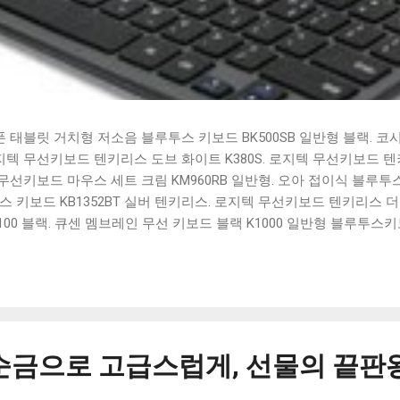
태블릿 거치형 저소음 블루투스 키보드 BK500SB 일반형 블랙. 코
 로지텍 무선키보드 텐키리스 도브 화이트 K380S. 로지텍 무선키보드 텐키
선키보드 마우스 세트 크림 KM960RB 일반형. 오아 접이식 블루투스 
 키보드 KB1352BT 실버 텐키리스. 로지텍 무선키보드 텐키리스 더스
100 블랙. 큐센 멤브레인 무선 키보드 블랙 K1000 일반형 블루투스
세요. 다양한 할인 혜택과 빠른배송 혜택을 놓치지 않도록 먼저 확인
도 많고, 가격도 다양해서 결정이 많이 어려우시죠? 특히 블루투스키
습니다. 다양한 상품들을 상세스펙 과 가격 을 꼼꼼히 비교해서 구매하
 추천상품 Best 유니콘 멀티페어링 스마트폰 태블릿 거치형 저소음 
콘 멀티페어링 스마트폰 태...
순금으로 고급스럽게, 선물의 끝판왕