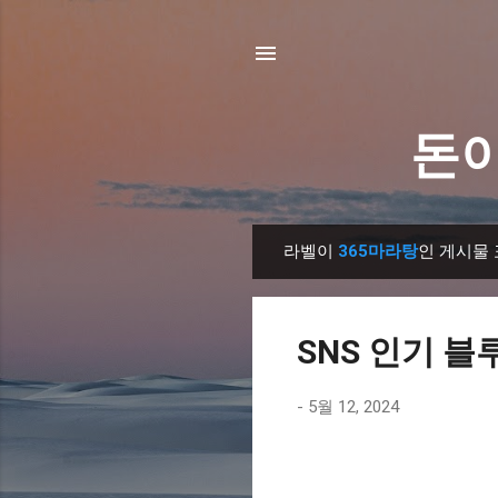
돈이
라벨이
365마라탕
인 게시물
글
SNS 인기 블
-
5월 12, 2024