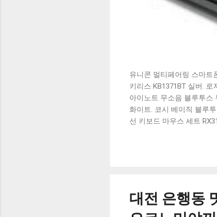
유니콘 멀티페어링 스마트폰 
키리스 KB1371BT 실버.
아이노트 무소음 블루투스 무
화이트. 코시 베이직 블루투스
선 키보드 마우스 세트 RX3
가 할인 혜택을 놓치지 마
상품 하나를 사더라도 종류
더 고민이 많을 수 밖에 없
드릴게요. 특가상품 보러가기
500SB, 일반형, 블랙 유니
대전 은행동 