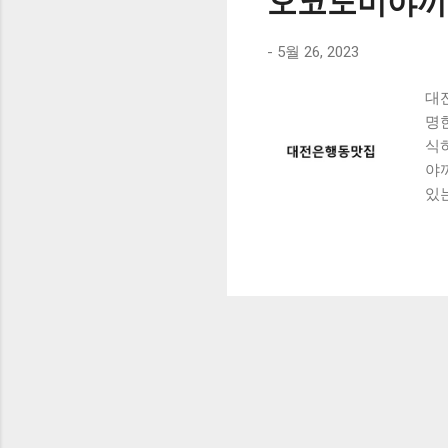
오코노미야끼
-
5월 26, 2023
대
명
식
야
있는
of
맛
3
국
맛은
바
을
역
36
초