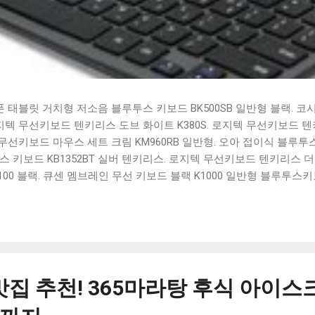
태블릿 거치형 저소음 블루투스 키보드 BK500SB 일반형 블랙. 코
 로지텍 무선키보드 텐키리스 도브 화이트 K380S. 로지텍 무선키보드 텐키
선키보드 마우스 세트 크림 KM960RB 일반형. 오아 접이식 블루투스 
 키보드 KB1352BT 실버 텐키리스. 로지텍 무선키보드 텐키리스 더스
100 블랙. 큐센 멤브레인 무선 키보드 블랙 K1000 일반형 블루투스
세요. 다양한 할인 혜택과 빠른배송 혜택을 놓치지 않도록 먼저 확인
도 많고, 가격도 다양해서 결정이 많이 어려우시죠? 특히 블루투스키
습니다. 다양한 상품들을 상세스펙 과 가격 을 꼼꼼히 비교해서 구매하
 추천상품 Best 유니콘 멀티페어링 스마트폰 태블릿 거치형 저소음 
콘 멀티페어링 스마트폰 태...
맛집 추천! 365마라탕 후식 아이