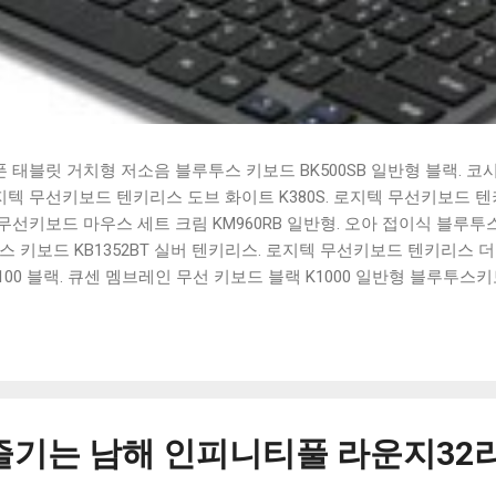
태블릿 거치형 저소음 블루투스 키보드 BK500SB 일반형 블랙. 코
 로지텍 무선키보드 텐키리스 도브 화이트 K380S. 로지텍 무선키보드 텐키
선키보드 마우스 세트 크림 KM960RB 일반형. 오아 접이식 블루투스 
 키보드 KB1352BT 실버 텐키리스. 로지텍 무선키보드 텐키리스 더스
100 블랙. 큐센 멤브레인 무선 키보드 블랙 K1000 일반형 블루투스
세요. 다양한 할인 혜택과 빠른배송 혜택을 놓치지 않도록 먼저 확인
도 많고, 가격도 다양해서 결정이 많이 어려우시죠? 특히 블루투스키
습니다. 다양한 상품들을 상세스펙 과 가격 을 꼼꼼히 비교해서 구매하
 추천상품 Best 유니콘 멀티페어링 스마트폰 태블릿 거치형 저소음 
콘 멀티페어링 스마트폰 태...
즐기는 남해 인피니티풀 라운지32리