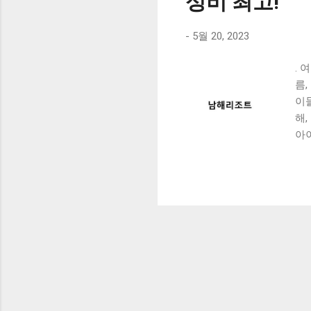
성비 최고!
-
5월 20, 2023
.
름
이
해
아
분
예약
Co
시
피
연
인
면
내
은