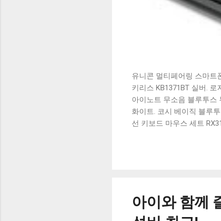
유니콘 멀티페어링 스마트폰 
키리스 KB1371BT 실버.
아이노트 무소음 블루투스 무
화이트. 코시 베이직 블루투스
선 키보드 마우스 세트 RX3
가 할인 혜택을 놓치지 마
상품 하나를 사더라도 종류
더 고민이 많을 수 밖에 없
드릴게요. 특가상품 보러가기
500SB, 일반형, 블랙 유니
아이와 함께 