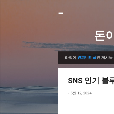
돈이
라벨이
인피니티풀
인 게시물
글
SNS 인기 블
-
5월 12, 2024