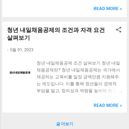
크림 KM960RB 일반형. 오아 접이식 블루투스 키보드
OABTKBDA 퓨어 화이트. 코시 베이직 블루투스 키보드
READ MORE »
KB1352BT 실버 텐키리스. 로지텍 무선키보드 텐키리스 더스
티 로즈 K380S. 로이체 무선 키보드 마우스 세트 RX3100 블
랙. 큐센 멤브레인 무선 키보드 블랙 K1000 일반형 블루투스
청년 내일채움공제의 조건과 자격 요건
키보드 구매를 고려하실 때, 추가 할인 혜택을 놓치지 마세요.
살펴보기
다양한 할인 혜택과 빠른배송 혜택을 놓치지 않도록 먼저 확
인해보세요. 추가할인 확인하기 상품 하나를 사더라도 종류
-
5월 01, 2023
도 많고, 가격도 다양해서 결정이 많이 어려우시죠? 특히 블
루투스키보드 같은 상품을 고를 때는 더 고민이 많을 수 밖에
청년 내일채움공제 조건 살펴보기 청년 내일
없습니다. 다양한 상품들을 상세스펙 과 가격 을 꼼꼼히 비교
채움공제란? 청년 내일채움공제는 국가에서
해서 구매하실 수 있도록 순위 추천 해드릴게요. 특가상품 보
제공하는 교육비를 일정 금액만큼 지원해주
러가기 추천상품 Best 유니콘 멀티페어링 스마트폰 태블릿
는 제도입니다. 이를 통해 청년들이 경제적
거치형 저소음 블루투스 키보드, BK-500SB, 일반형, 블랙 유
부담을 덜고, 창의성과 역량을 높이며 현장
니콘 멀티페어링 스마트폰 태...
적용 가능한 전문적인 기술과 직무 역량을 습
득할 수 있습니다. 청년 내일채움공제의 자격
READ MORE »
요건 만 18세에서 34세까지의 청년 고등학교
졸업자로서 취업 준비생, 대학(원)생, 취업한
글 더보기
이후 5년 이내의 취업자 지난 1년 내에 근무