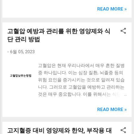
크림 KM960RB 일반형. 오아 접이식 블루투스 키보드
OABTKBDA 퓨어 화이트. 코시 베이직 블루투스 키보드
READ MORE »
KB1352BT 실버 텐키리스. 로지텍 무선키보드 텐키리스 더스
티 로즈 K380S. 로이체 무선 키보드 마우스 세트 RX3100 블
랙. 큐센 멤브레인 무선 키보드 블랙 K1000 일반형 블루투스
고혈압 예방과 관리를 위한 영양제와 식
키보드 구매를 고려하실 때, 추가 할인 혜택을 놓치지 마세요.
단 관리 방법
다양한 할인 혜택과 빠른배송 혜택을 놓치지 않도록 먼저 확
인해보세요. 추가할인 확인하기 상품 하나를 사더라도 종류
-
6월 05, 2023
도 많고, 가격도 다양해서 결정이 많이 어려우시죠? 특히 블
루투스키보드 같은 상품을 고를 때는 더 고민이 많을 수 밖에
고혈압은 현재 우리나라에서 매우 흔한 질병
없습니다. 다양한 상품들을 상세스펙 과 가격 을 꼼꼼히 비교
중 하나입니다. 이는 심장 질환, 뇌졸중 등의
해서 구매하실 수 있도록 순위 추천 해드릴게요. 특가상품 보
위험 요인을 증가시키는 것으로 알려져 있습
러가기 추천상품 Best 유니콘 멀티페어링 스마트폰 태블릿
니다. 그러므로 고혈압을 예방하고 관리하는
거치형 저소음 블루투스 키보드, BK-500SB, 일반형, 블랙 유
것은 매우 중요합니다. 이를 위해서는 식단
니콘 멀티페어링 스마트폰 태...
관리가 가장 중요한 역할을 합니다. 올바른
식습관과 영양소 섭취는 고혈압 예방 및 관리
READ MORE »
에 큰 도움이 됩니다. 또한, 고혈압을 낮추는
데 도움이 되는 영양제와 관리 방법도 함께
고지혈증 대비 영양제와 한약, 부작용 대
알아보겠습니다. 더불어, 고지혈증과 고혈압