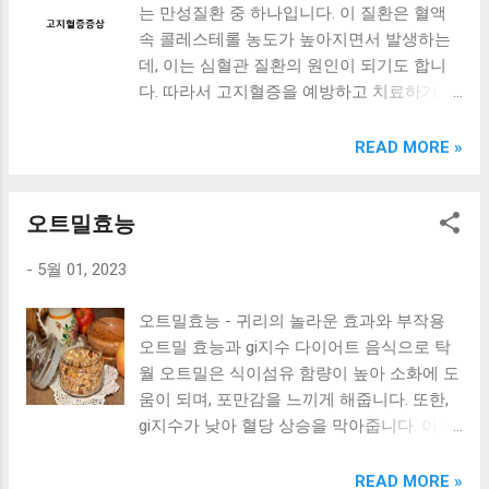
는 만성질환 중 하나입니다. 이 질환은 혈액
순환 개선과 동시에 콜레스테롤 수치를 낮추
에는 소금 대신 허브나 양파 등의 향신료를
속 콜레스테롤 농도가 높아지면서 발생하는
어 고객분들이 건강한 삶을 살 수 있도록 돕
사용하는 것이 좋습니다. 두 번째로, 고혈압
데, 이는 심혈관 질환의 원인이 되기도 합니
습니다. 따라서, 고지혈증 예방과 관리를 위해
예방에는 과일과 채소를 많이 먹는 것이 좋습
다. 따라서 고지혈증을 예방하고 치료하기 위
복잡하고 부작용이 있는 약물을 복용하는 것
니다. 과일과 채소는 비만, 당뇨, 심장병 등의
해서는 적절한 식습관과 운동이 필수적입니
보다는 건강한 영양제를 선택하는 것이 더욱
건강 문제를 예방하는 데 효과적입니다. 또한,
다. 하지만 이 외에도 영양제를 복용함으로써
READ MORE »
효과적입니다. 광명다이어트 한약은 부모님
채소와 과일은 식사를 풍부하게 만들어주어
고지혈증 증상 개선을 도모할 수 있습니다.
들을 비롯한 모든 분들이 건강한 삶을 살 수
포만감을 느끼게 해줍니다. 세 번째로, 고혈압
이번에는 고지혈증 증상 개선을 위해 꼭 복용
있도록 돕는 제품입니다. 이번 기회에 광명다
예방에는 식사를 규칙적으로 하고, 과식을 피
오트밀효능
해야 하는 영양제와 고지혈증 약 복용 후 함
이어트 한약을 이용하여 건강한 삶을 시작해
하는 것이 좋습니다. 식사를 규칙적으로 하면
께 복용하면 좋은 영양제, 그리고 고지혈증
보세요! [ Table of Contents ] 고지혈증 약 부
혈당 수준을 일정하게 유지할 수 있고, 과식
-
5월 01, 2023
증상 치료에 효과적인 영양제에 대해 알아보
작용 대신 이것을 선택하세요! 부모님을 위한
을 피하면 체중을 관리할 수 있습니...
도록 하겠습니다. [ Table of Contents ] 고지
건강한 영양제, 고지혈증 관리에 효과적! 광
오트밀효능 - 귀리의 놀라운 효과와 부작용
혈증 증상 개선을 위해 꼭 복용해야 하는 영
명다이어트 한약으로 고지혈증 예방과 관리
오트밀 효능과 gi지수 다이어트 음식으로 탁
양제 고지혈증 약 복용 후 함께 복용하면 좋
를 동시에! 맺음말 고지혈증 약 부작용 대신
월 오트밀은 식이섬유 함량이 높아 소화에 도
은 영양제 고지혈증 증상 치료에 효과적인 영
이것을 선택하세요! 고지혈증 약은 혈중 콜레
움이 되며, 포만감을 느끼게 해줍니다. 또한,
양제 리뷰 맺음말 고지혈증 증상 개선을 위해
스테롤 수치를 낮춰주는 역할을 하지만 부작
gi지수가 낮아 혈당 상승을 막아줍니다. 이로
꼭 복용해야 하는 영양제 고지혈증은 혈액 속
용으로 인해 건강에 해를 끼칠 수 있습니다.
인해 다이어트에 효과적인 음식으로 많이 알
의 콜레스테롤이 높아지면서 발생하는 질환
따라서 고지혈증 약 부작용 대신에는 일상생
려져 있습니다. 귀리 오트밀 효능 귀리는 우
READ MORE »
으로, 심장병, 뇌졸중 등의 위험 요인으로 작
활에서 간단한 습관 변경으로 콜레스테롤 수