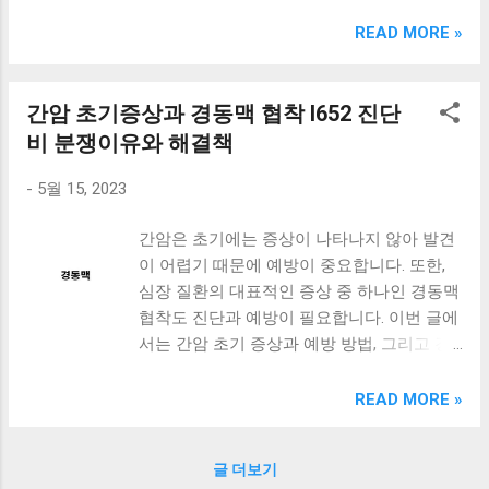
크림 KM960RB 일반형. 오아 접이식 블루투스 키보드
OABTKBDA 퓨어 화이트. 코시 베이직 블루투스 키보드
READ MORE »
KB1352BT 실버 텐키리스. 로지텍 무선키보드 텐키리스 더스
티 로즈 K380S. 로이체 무선 키보드 마우스 세트 RX3100 블
랙. 큐센 멤브레인 무선 키보드 블랙 K1000 일반형 블루투스
간암 초기증상과 경동맥 협착 I652 진단
키보드 구매를 고려하실 때, 추가 할인 혜택을 놓치지 마세요.
비 분쟁이유와 해결책
다양한 할인 혜택과 빠른배송 혜택을 놓치지 않도록 먼저 확
인해보세요. 추가할인 확인하기 상품 하나를 사더라도 종류
-
5월 15, 2023
도 많고, 가격도 다양해서 결정이 많이 어려우시죠? 특히 블
루투스키보드 같은 상품을 고를 때는 더 고민이 많을 수 밖에
간암은 초기에는 증상이 나타나지 않아 발견
없습니다. 다양한 상품들을 상세스펙 과 가격 을 꼼꼼히 비교
이 어렵기 때문에 예방이 중요합니다. 또한,
해서 구매하실 수 있도록 순위 추천 해드릴게요. 특가상품 보
심장 질환의 대표적인 증상 중 하나인 경동맥
러가기 추천상품 Best 유니콘 멀티페어링 스마트폰 태블릿
협착도 진단과 예방이 필요합니다. 이번 글에
거치형 저소음 블루투스 키보드, BK-500SB, 일반형, 블랙 유
서는 간암 초기 증상과 예방 방법, 그리고 경
니콘 멀티페어링 스마트폰 태...
동맥 화학색전술과 협착 진단법의 차이점에
대해 알아보겠습니다. 또한, 경동맥 협착 I652
READ MORE »
진단비 분쟁이유와 타당한 진단비 받는 방법
에 대해서도 함께 살펴보겠습니다. 이 글을
글 더보기
통해 건강한 삶을 유지하는 방법을 찾아보세