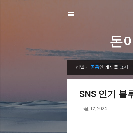
돈이
라벨이
공홈
인 게시물 표시
글
SNS 인기 블
-
5월 12, 2024