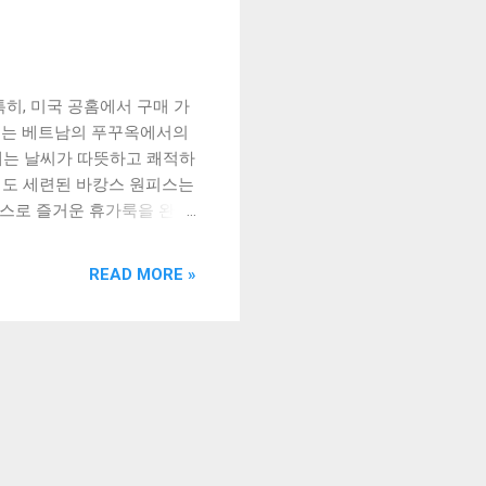
히, 미국 공홈에서 구매 가
번에는 베트남의 푸꾸옥에서의
에는 날씨가 따뜻하고 쾌적하
서도 세련된 바캉스 원피스는
피스로 즐거운 휴가룩을 완성
원피스 소개 7060 여름 휴가룩으
 따른 간편한 휴양지룩 바캉
READ MORE »
 바캉스 원피스는 미국 공식
입기 좋은 가벼운 소재로 제
스는 다양한 디자인과 컬러로
양하게 제공되어 있어, 다양한
가능하며, 해외 여행 시에도
능한 제품으로, 독특한 디자
 홈페이지에서 바캉스 원피
, 홈페이지에서는 다양한 할