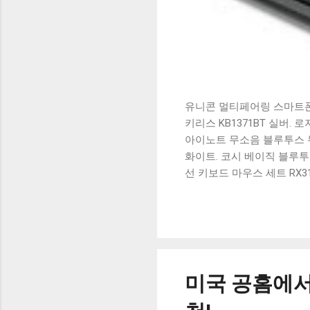
유니콘 멀티페어링 스마트폰 
키리스 KB1371BT 실버.
아이노트 무소음 블루투스 무
화이트. 코시 베이직 블루투스
선 키보드 마우스 세트 RX3
가 할인 혜택을 놓치지 마
상품 하나를 사더라도 종류
더 고민이 많을 수 밖에 없
드릴게요. 특가상품 보러가기
500SB, 일반형, 블랙 유니
미국 공홈에서