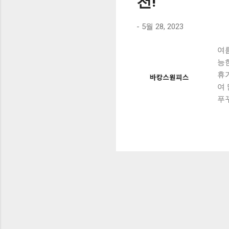
천!
-
5월 28, 2023
여
능
휴
여
푸
해보
로
스
홈
작
구
체
가
인
스