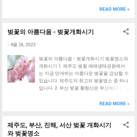
크림 KM960RB 일반형. 오아 접이식 블루투스 키보드
OABTKBDA 퓨어 화이트. 코시 베이직 블루투스 키보드
READ MORE »
KB1352BT 실버 텐키리스. 로지텍 무선키보드 텐키리스 더스
티 로즈 K380S. 로이체 무선 키보드 마우스 세트 RX3100 블
랙. 큐센 멤브레인 무선 키보드 블랙 K1000 일반형 블루투스
벚꽃의 아름다움 - 벚꽃개화시기
키보드 구매를 고려하실 때, 추가 할인 혜택을 놓치지 마세요.
-
4월 26, 2023
다양한 할인 혜택과 빠른배송 혜택을 놓치지 않도록 먼저 확
인해보세요. 추가할인 확인하기 상품 하나를 사더라도 종류
벚꽃의 아름다움 - 벚꽃개화시기 벚꽃명소와
도 많고, 가격도 다양해서 결정이 많이 어려우시죠? 특히 블
개화시기 1. 제주도 벚꽃 예래생태공원에서
루투스키보드 같은 상품을 고를 때는 더 고민이 많을 수 밖에
는 지금 만개하는 아름다운 벚꽃을 감상할 수
없습니다. 다양한 상품들을 상세스펙 과 가격 을 꼼꼼히 비교
있습니다. 제주도의 최고의 벚꽃명소 중 하나
해서 구매하실 수 있도록 순위 추천 해드릴게요. 특가상품 보
입니다. 2. 부산 벚꽃 황령산은 부산에서 가장
러가기 추천상품 Best 유니콘 멀티페어링 스마트폰 태블릿
유명한 벚꽃명소 중 하나입니다. 벚꽃 야경이
거치형 저소음 블루투스 키보드, BK-500SB, 일반형, 블랙 유
예뻐서 많은 관광객들이 찾습니다. 개화시기:
니콘 멀티페어링 스마트폰 태...
READ MORE »
3월 말~4월 초 3. 진해 벚꽃 진해 군항제 벚꽃
축제도 유명합니다. 개화시기는 3월 24일이
제주도, 부산, 진해, 서산 벚꽃 개화시기
며, 실시간으로 상황을 확인할 수 있습니다. 4.
서산 벚꽃 개심사에서는 왕벚꽃과 청벚꽃이
와 벚꽃명소