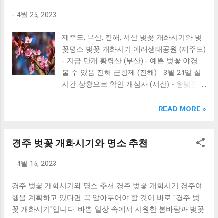
함께 만개하는 풍경을 볼 수 있습니다. 미리
-
4월 25, 2023
보기를 통해 개화시기를 확인하세요. 5. 전국
벚꽃 2023년에는 전국 모든 지역에서 동시에
제주도, 부산, 진해, 서산 벚꽃 개화시기와 벚
벚꽃이 만개할 예정입니다. 벚꽃이 만개하는
꽃명소 벚꽃 개화시기 예래생태공원 (제주도)
이 시기에는 전국 어디든지 아름다운 벚꽃을
- 지금 만개 황령산 (부산) - 예쁜 벚꽃 야경
볼 수 있습니다. © 2022 벚꽃의 아름다움
볼 수 있음 진해 군항제 (진해) - 3월 24일 실
시간 상황으로 확인 개심사 (서산) - 왕벚꽃,
청벚꽃 개화 예상일: 4월 말 벚꽃명소 예래생
태공원 (제주도) 황령산 (부산) 진해 군항제
READ MORE »
(진해) 개심사 (서산) 경성대학교 벚꽃길 (부
산) 여수 대횡재 벚꽃길 (여수) 세종대왕기념
경주 벚꽃 개화시기와 명소 추천
관 벚꽃길 (서울) 아차산 벚꽃길 (서울) 서울
숲 벚꽃로 (서울)
-
4월 15, 2023
경주 벚꽃 개화시기와 명소 추천 경주 벚꽃 개화시기 경주여
행을 계획하고 있다면 꼭 알아두어야 할 것이 바로 "경주 벚
꽃 개화시기"입니다. 바쁜 일상 속에서 시원한 봄바람과 벚꽃