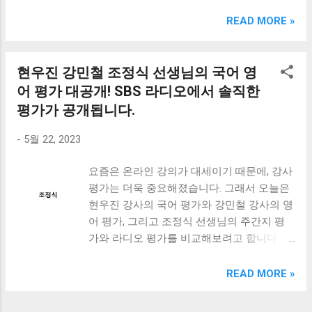
크림 KM960RB 일반형. 오아 접이식 블루투스 키보드
OABTKBDA 퓨어 화이트. 코시 베이직 블루투스 키보드
READ MORE »
KB1352BT 실버 텐키리스. 로지텍 무선키보드 텐키리스 더스
티 로즈 K380S. 로이체 무선 키보드 마우스 세트 RX3100 블
랙. 큐센 멤브레인 무선 키보드 블랙 K1000 일반형 블루투스
현우진 강민철 조정식 선생님의 국어 영
키보드 구매를 고려하실 때, 추가 할인 혜택을 놓치지 마세요.
어 평가 대공개! SBS 라디오에서 솔직한
다양한 할인 혜택과 빠른배송 혜택을 놓치지 않도록 먼저 확
평가가 공개됩니다.
인해보세요. 추가할인 확인하기 상품 하나를 사더라도 종류
도 많고, 가격도 다양해서 결정이 많이 어려우시죠? 특히 블
-
5월 22, 2023
루투스키보드 같은 상품을 고를 때는 더 고민이 많을 수 밖에
없습니다. 다양한 상품들을 상세스펙 과 가격 을 꼼꼼히 비교
요즘은 온라인 강의가 대세이기 때문에, 강사
해서 구매하실 수 있도록 순위 추천 해드릴게요. 특가상품 보
평가는 더욱 중요해졌습니다. 그래서 오늘은
러가기 추천상품 Best 유니콘 멀티페어링 스마트폰 태블릿
현우진 강사의 국어 평가와 강민철 강사의 영
거치형 저소음 블루투스 키보드, BK-500SB, 일반형, 블랙 유
어 평가, 그리고 조정식 선생님의 주간지 평
니콘 멀티페어링 스마트폰 태...
가와 라디오 평가를 비교해보려고 합니다. 현
우진 강사는 듣기 어려운 강사로 유명하며,
강민철 강사는 대중적인 강사로 인기가 많습
READ MORE »
니다. 또한 조정식 선생님은 주간지와 라디오
에서 각각 다른 평가를 받았는데, 이 두 평가