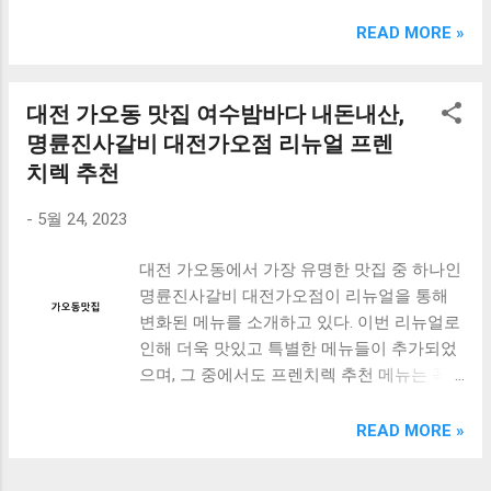
크림 KM960RB 일반형. 오아 접이식 블루투스 키보드
OABTKBDA 퓨어 화이트. 코시 베이직 블루투스 키보드
READ MORE »
KB1352BT 실버 텐키리스. 로지텍 무선키보드 텐키리스 더스
티 로즈 K380S. 로이체 무선 키보드 마우스 세트 RX3100 블
랙. 큐센 멤브레인 무선 키보드 블랙 K1000 일반형 블루투스
대전 가오동 맛집 여수밤바다 내돈내산,
키보드 구매를 고려하실 때, 추가 할인 혜택을 놓치지 마세요.
명륜진사갈비 대전가오점 리뉴얼 프렌
다양한 할인 혜택과 빠른배송 혜택을 놓치지 않도록 먼저 확
치렉 추천
인해보세요. 추가할인 확인하기 상품 하나를 사더라도 종류
도 많고, 가격도 다양해서 결정이 많이 어려우시죠? 특히 블
-
5월 24, 2023
루투스키보드 같은 상품을 고를 때는 더 고민이 많을 수 밖에
없습니다. 다양한 상품들을 상세스펙 과 가격 을 꼼꼼히 비교
대전 가오동에서 가장 유명한 맛집 중 하나인
해서 구매하실 수 있도록 순위 추천 해드릴게요. 특가상품 보
명륜진사갈비 대전가오점이 리뉴얼을 통해
러가기 추천상품 Best 유니콘 멀티페어링 스마트폰 태블릿
변화된 메뉴를 소개하고 있다. 이번 리뉴얼로
거치형 저소음 블루투스 키보드, BK-500SB, 일반형, 블랙 유
인해 더욱 맛있고 특별한 메뉴들이 추가되었
니콘 멀티페어링 스마트폰 태...
으며, 그 중에서도 프렌치렉 추천 메뉴는 꼭
한 번 시도해볼 만한 가치가 있다. 이번 포스
트에서는 명륜진사갈비 대전가오점의 리뉴
READ MORE »
얼 후 변화된 메뉴와 가성비 평가에 대해 자
세히 살펴보고, 가오동에서 즐길 수 있는 여