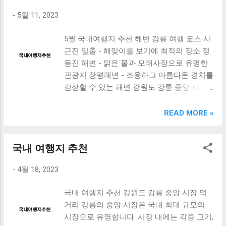
따라 청산도의 아름다운 자연경관을 눈으로
-
5월 11, 2023
즐길 수도 있습니다. 또한, 이곳에서는 맛있는
해산물과 함께 즐길 수 있는 맛집도 많아 여
5월 국내여행지 추천 해변 강릉 여행 코스 사
행자들의 입맛을 사로잡고 있습니다. 이러한
근진 일출 - 해맞이를 보기에 최적의 장소 정
청산도에서의 가을 여행을 즐길 수 있는 코스
동진 해변 - 맑은 물과 모래사장으로 유명한
와 함께, 추천하는 숙소도 함께 소개해드리겠
관광지 장평해변 - 조용하고 아름다운 경치를
습니다. [ Table of Contents ] 슬로시티에서
감상할 수 있는 해변 강원도 강릉 중앙 시장
청산도까지의 이동 방법과 시간 청산도에서
먹거리 주차장 강릉 빈대떡 - 크기가 큰 빈대
즐길 수 있는 가을 여행 코스 추천 전남 완도
떡으로 유명 마카롱 - 부드러운 식감과 다양
READ MORE »
청산도 여행의 매력과 추천 숙소 소개 맺음말
한 맛으로 인기 오징어회 - 신선한 오징어를
슬로시티에서 청산도까지의 이동 방법과 시
먹을 수 있는 곳 단양 여행 단양강 잔도길 단
간 슬로시티에서 청산도까지 이동하는 방법
국내 여행지 추천
양강 잔도길 - 푸르른 자연과 성공적인 생태
은 다양합니다. 대중교통을 이용하거나 자가
계로 유명 구인사 - 백제시대 대표 사찰로 유
용을 이용할 수 있습니다. 그 중에서도 대중
-
4월 18, 2023
명한 역사적 관광지 단양 팔공산 - 높은 산봉
교통을 이용하는 방법은 지하철과 버스를 이
우리와 드넓은 전망으로 유명 더보기
용하는 것입니다. 슬로시티에서 청산도까지
국내 여행지 추천 강원도 강릉 중앙 시장 먹
http://blogspot.allmoneythings.com/2023/04
지하철을 이용하는 경우, 먼저 1호선을 이용
거리 강릉의 중앙 시장은 국내 최대 규모의
/a.html
하여 청량리역으로 이동합니다. 그리고 청량
시장으로 유명합니다. 시장 내에는 각종 고기,
http://blogspot.allmoneythings.com/2023/04
리역에서 1호선에서 4호선으로 환승하여 회