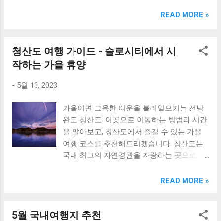
크림 KM960RB 일반형. 오아 접이식 블루투스 키보드
OABTKBDA 퓨어 화이트. 코시 베이직 블루투스 키보드
READ MORE »
KB1352BT 실버 텐키리스. 로지텍 무선키보드 텐키리스 더스
티 로즈 K380S. 로이체 무선 키보드 마우스 세트 RX3100 블
랙. 큐센 멤브레인 무선 키보드 블랙 K1000 일반형 블루투스
청산도 여행 가이드 - 슬로시티에서 시
키보드 구매를 고려하실 때, 추가 할인 혜택을 놓치지 마세요.
작하는 가을 휴양
다양한 할인 혜택과 빠른배송 혜택을 놓치지 않도록 먼저 확
인해보세요. 추가할인 확인하기 상품 하나를 사더라도 종류
-
5월 13, 2023
도 많고, 가격도 다양해서 결정이 많이 어려우시죠? 특히 블
루투스키보드 같은 상품을 고를 때는 더 고민이 많을 수 밖에
가을이면 그윽한 여운을 불러일으키는 전남
없습니다. 다양한 상품들을 상세스펙 과 가격 을 꼼꼼히 비교
완도 청산도. 이곳으로 이동하는 방법과 시간
해서 구매하실 수 있도록 순위 추천 해드릴게요. 특가상품 보
을 알아보고, 청산도에서 즐길 수 있는 가을
러가기 추천상품 Best 유니콘 멀티페어링 스마트폰 태블릿
여행 코스를 추천해드리겠습니다. 청산도는
거치형 저소음 블루투스 키보드, BK-500SB, 일반형, 블랙 유
국내 최고의 자연경관을 자랑하는 곳으로, 그
니콘 멀티페어링 스마트폰 태...
리스 로도스 섬과 비교되는 아름다운 해안선
과 청정한 바다, 그리고 다양한 해양생물들이
READ MORE »
서식하는 곳으로 유명합니다. 이곳에서는 해
외여행을 와도 손색이 없는 다양한 액티비티
5월 국내여행지 추천
를 즐길 수 있으며, 산책로와 자전거도로를