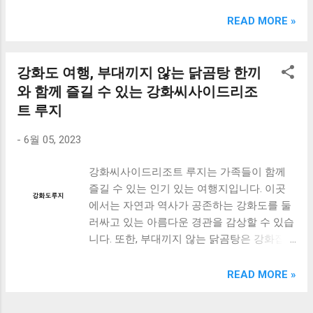
크림 KM960RB 일반형. 오아 접이식 블루투스 키보드
OABTKBDA 퓨어 화이트. 코시 베이직 블루투스 키보드
READ MORE »
KB1352BT 실버 텐키리스. 로지텍 무선키보드 텐키리스 더스
티 로즈 K380S. 로이체 무선 키보드 마우스 세트 RX3100 블
랙. 큐센 멤브레인 무선 키보드 블랙 K1000 일반형 블루투스
강화도 여행, 부대끼지 않는 닭곰탕 한끼
키보드 구매를 고려하실 때, 추가 할인 혜택을 놓치지 마세요.
와 함께 즐길 수 있는 강화씨사이드리조
다양한 할인 혜택과 빠른배송 혜택을 놓치지 않도록 먼저 확
트 루지
인해보세요. 추가할인 확인하기 상품 하나를 사더라도 종류
도 많고, 가격도 다양해서 결정이 많이 어려우시죠? 특히 블
-
6월 05, 2023
루투스키보드 같은 상품을 고를 때는 더 고민이 많을 수 밖에
없습니다. 다양한 상품들을 상세스펙 과 가격 을 꼼꼼히 비교
강화씨사이드리조트 루지는 가족들이 함께
해서 구매하실 수 있도록 순위 추천 해드릴게요. 특가상품 보
즐길 수 있는 인기 있는 여행지입니다. 이곳
러가기 추천상품 Best 유니콘 멀티페어링 스마트폰 태블릿
에서는 자연과 역사가 공존하는 강화도를 둘
거치형 저소음 블루투스 키보드, BK-500SB, 일반형, 블랙 유
러싸고 있는 아름다운 경관을 감상할 수 있습
니콘 멀티페어링 스마트폰 태...
니다. 또한, 부대끼지 않는 닭곰탕은 강화집에
서 맛볼 수 있는 특별한 한끼로 손꼽히고 있
습니다. 이번 여행에서는 가족들과 함께 강화
READ MORE »
도를 탐험하며, 루지를 타고 즐기는 스릴 넘
치는 놀이와 함께, 지역 맛집에서 특별한 음