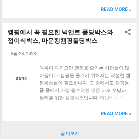
크림 KM960RB 일반형. 오아 접이식 블루투스 키보드
OABTKBDA 퓨어 화이트. 코시 베이직 블루투스 키보드
READ MORE »
KB1352BT 실버 텐키리스. 로지텍 무선키보드 텐키리스 더스
티 로즈 K380S. 로이체 무선 키보드 마우스 세트 RX3100 블
랙. 큐센 멤브레인 무선 키보드 블랙 K1000 일반형 블루투스
캠핑에서 꼭 필요한 빅앤트 폴딩박스와
키보드 구매를 고려하실 때, 추가 할인 혜택을 놓치지 마세요.
접이식박스, 마운킹캠핑폴딩박스
다양한 할인 혜택과 빠른배송 혜택을 놓치지 않도록 먼저 확
인해보세요. 추가할인 확인하기 상품 하나를 사더라도 종류
-
5월 28, 2023
도 많고, 가격도 다양해서 결정이 많이 어려우시죠? 특히 블
루투스키보드 같은 상품을 고를 때는 더 고민이 많을 수 밖에
여름이 다가오면 캠핑을 즐기는 사람들이 많
없습니다. 다양한 상품들을 상세스펙 과 가격 을 꼼꼼히 비교
아집니다. 캠핑을 즐기기 위해서는 적절한 캠
해서 구매하실 수 있도록 순위 추천 해드릴게요. 특가상품 보
핑용품들이 필요합니다. 그 중에서도 캠핑용
러가기 추천상품 Best 유니콘 멀티페어링 스마트폰 태블릿
품 중에서 가장 필수적인 것은 바로 수납과
거치형 저소음 블루투스 키보드, BK-500SB, 일반형, 블랙 유
정리를 위한 캠핑박스입니다. 이번에는 빅앤
니콘 멀티페어링 스마트폰 태...
트 폴딩박스, 까레오 접이식박스, 마운킹캠핑
폴딩박스 세 가지 제품을 소개해드리겠습니
READ MORE »
다. 각각의 제품은 튼튼하고 활용도가 높아서
캠핑을 즐기는 모든 분들께 추천드릴 만한 제
글 더보기
품입니다. 이제부터 각 제품의 특징과 장점에