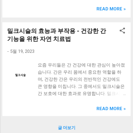
크림 KM960RB 일반형. 오아 접이식 블루투스 키보드
OABTKBDA 퓨어 화이트. 코시 베이직 블루투스 키보드
READ MORE »
KB1352BT 실버 텐키리스. 로지텍 무선키보드 텐키리스 더스
티 로즈 K380S. 로이체 무선 키보드 마우스 세트 RX3100 블
랙. 큐센 멤브레인 무선 키보드 블랙 K1000 일반형 블루투스
밀크시슬의 효능과 부작용 - 건강한 간
키보드 구매를 고려하실 때, 추가 할인 혜택을 놓치지 마세요.
기능을 위한 자연 치료법
다양한 할인 혜택과 빠른배송 혜택을 놓치지 않도록 먼저 확
인해보세요. 추가할인 확인하기 상품 하나를 사더라도 종류
-
5월 19, 2023
도 많고, 가격도 다양해서 결정이 많이 어려우시죠? 특히 블
루투스키보드 같은 상품을 고를 때는 더 고민이 많을 수 밖에
요즘 우리들은 간 건강에 대한 관심이 높아졌
없습니다. 다양한 상품들을 상세스펙 과 가격 을 꼼꼼히 비교
습니다. 간은 우리 몸에서 중요한 역할을 하
해서 구매하실 수 있도록 순위 추천 해드릴게요. 특가상품 보
며, 건강한 간은 우리의 전반적인 건강에도
러가기 추천상품 Best 유니콘 멀티페어링 스마트폰 태블릿
큰 영향을 미칩니다. 그 중에서도 밀크시슬은
거치형 저소음 블루투스 키보드, BK-500SB, 일반형, 블랙 유
간 보호에 대한 효과로 유명합니다. 밀크시슬
니콘 멀티페어링 스마트폰 태...
은 간 기능을 유지하는 데 필요한 성분을 함
유하고 있으며, 항산화 작용과 면역 시스템
READ MORE »
강화 효과도 있습니다. 하지만, 밀크시슬을 사
용할 때에는 부작용과 사용 시 주의사항도 고
글 더보기
려해야 합니다. 이번 포스트에서는 밀크시슬