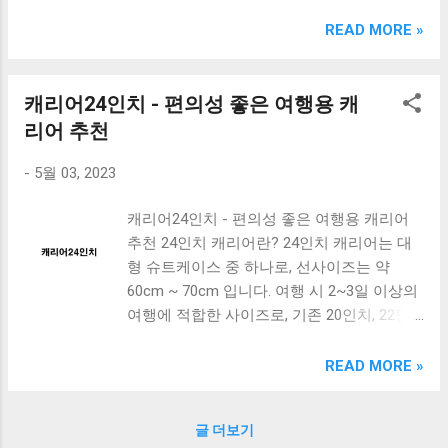
크림 KM960RB 일반형. 오아 접이식 블루투스 키보드
OABTKBDA 퓨어 화이트. 코시 베이직 블루투스 키보드
READ MORE »
KB1352BT 실버 텐키리스. 로지텍 무선키보드 텐키리스 더스
티 로즈 K380S. 로이체 무선 키보드 마우스 세트 RX3100 블
랙. 큐센 멤브레인 무선 키보드 블랙 K1000 일반형 블루투스
캐리어24인치 - 편의성 좋은 여행용 캐
키보드 구매를 고려하실 때, 추가 할인 혜택을 놓치지 마세요.
리어 추천
다양한 할인 혜택과 빠른배송 혜택을 놓치지 않도록 먼저 확
인해보세요. 추가할인 확인하기 상품 하나를 사더라도 종류
-
5월 03, 2023
도 많고, 가격도 다양해서 결정이 많이 어려우시죠? 특히 블
루투스키보드 같은 상품을 고를 때는 더 고민이 많을 수 밖에
캐리어24인치 - 편의성 좋은 여행용 캐리어
없습니다. 다양한 상품들을 상세스펙 과 가격 을 꼼꼼히 비교
추천 24인치 캐리어란? 24인치 캐리어는 대
해서 구매하실 수 있도록 순위 추천 해드릴게요. 특가상품 보
형 슈트케이스 중 하나로, 선사이즈는 약
러가기 추천상품 Best 유니콘 멀티페어링 스마트폰 태블릿
60cm ~ 70cm 입니다. 여행 시 2~3일 이상의
거치형 저소음 블루투스 키보드, BK-500SB, 일반형, 블랙 유
여행에 적합한 사이즈로, 기존 20인치, 22인
니콘 멀티페어링 스마트폰 태...
치 보다 더 많은 물건을 넣을 수 있습니다. 키
코 이쁜 24인치 대형 캐리어 스마트 가온 아
READ MORE »
이보리 화이트 추천 키코의 대표적인 "이쁜"
제품으로, 매트한 톤의 아이보리 화이트 컬러
글 더보기
가 독특한 느낌을 줍니다. 장점: 재질이 튼튼