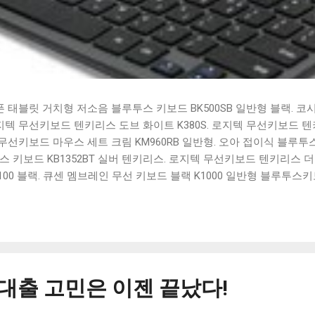
태블릿 거치형 저소음 블루투스 키보드 BK500SB 일반형 블랙. 코
 로지텍 무선키보드 텐키리스 도브 화이트 K380S. 로지텍 무선키보드 텐키
선키보드 마우스 세트 크림 KM960RB 일반형. 오아 접이식 블루투스 
 키보드 KB1352BT 실버 텐키리스. 로지텍 무선키보드 텐키리스 더스
100 블랙. 큐센 멤브레인 무선 키보드 블랙 K1000 일반형 블루투스
세요. 다양한 할인 혜택과 빠른배송 혜택을 놓치지 않도록 먼저 확인
도 많고, 가격도 다양해서 결정이 많이 어려우시죠? 특히 블루투스키
습니다. 다양한 상품들을 상세스펙 과 가격 을 꼼꼼히 비교해서 구매하
 추천상품 Best 유니콘 멀티페어링 스마트폰 태블릿 거치형 저소음 
콘 멀티페어링 스마트폰 태...
 대출 고민은 이젠 끝났다!