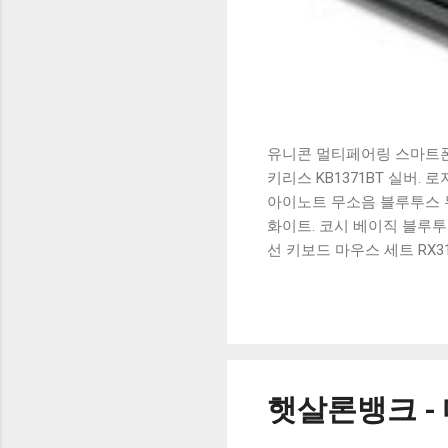
유니콘 멀티페어링 스마트폰 
키리스 KB1371BT 실버.
아이노트 무소음 블루투스 무
화이트. 코시 베이직 블루투스
선 키보드 마우스 세트 RX3
가 할인 혜택을 놓치지 마
상품 하나를 사더라도 종류
더 고민이 많을 수 밖에 없
드릴게요. 특가상품 보러가기
500SB, 일반형, 블랙 유니
햇살론뱅크 -