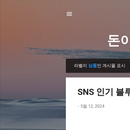
돈이
라벨이
상품
인 게시물 표시
글
SNS 인기 블
-
5월 12, 2024