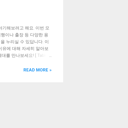
야기해보려고 해요. 이번 모
행이나 출장 등 다양한 용
을 누리실 수 있답니다. 이
이유에 대해 자세히 알아보
를 만나보세요! [ Table
 하는 이유 특가 찬스를 놓치
 대형 SUV 중에서도 뛰어
READ MORE »
발 4세대의 특징과 장점에 대
인승으로 구성된 이 차량은 3
한, 2열 시트를 최대로 접으
 10% 이상 늘어난 공간이다.
 카니발 4세대는 엔진 성능이
V6 엔진을 탑재하고 있어 뛰어
행 안정성을 높였다. 세 번
댑티브 크루즈 컨트롤, 차선