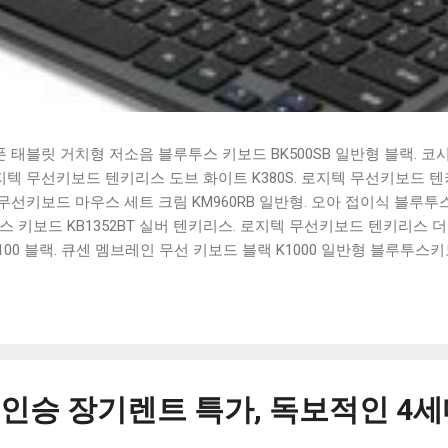
태블릿 거치형 저소음 블루투스 키보드 BK500SB 일반형 블랙. 코
 로지텍 무선키보드 텐키리스 도브 화이트 K380S. 로지텍 무선키보드 텐키
선키보드 마우스 세트 크림 KM960RB 일반형. 오아 접이식 블루투스 
 키보드 KB1352BT 실버 텐키리스. 로지텍 무선키보드 텐키리스 더스
100 블랙. 큐센 멤브레인 무선 키보드 블랙 K1000 일반형 블루투스
세요. 다양한 할인 혜택과 빠른배송 혜택을 놓치지 않도록 먼저 확인
도 많고, 가격도 다양해서 결정이 많이 어려우시죠? 특히 블루투스키
습니다. 다양한 상품들을 상세스펙 과 가격 을 꼼꼼히 비교해서 구매하
 추천상품 Best 유니콘 멀티페어링 스마트폰 태블릿 거치형 저소음 
콘 멀티페어링 스마트폰 태...
9인승 장기렌트 특가, 독보적인 4