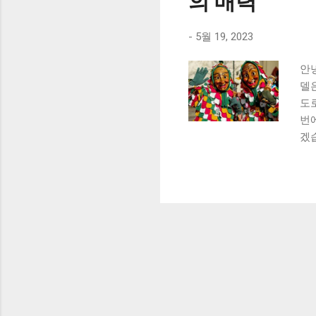
의 매력
-
5월 19, 2023
안
델
도
번
겠습
of
지
난
해 
열 
면 
이
뛰어
난 
째로