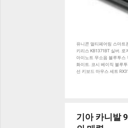
유니콘 멀티페어링 스마트폰 
키리스 KB1371BT 실버.
아이노트 무소음 블루투스 무
화이트. 코시 베이직 블루투스
선 키보드 마우스 세트 RX3
가 할인 혜택을 놓치지 마
상품 하나를 사더라도 종류
더 고민이 많을 수 밖에 없
드릴게요. 특가상품 보러가기
500SB, 일반형, 블랙 유니
기아 카니발 