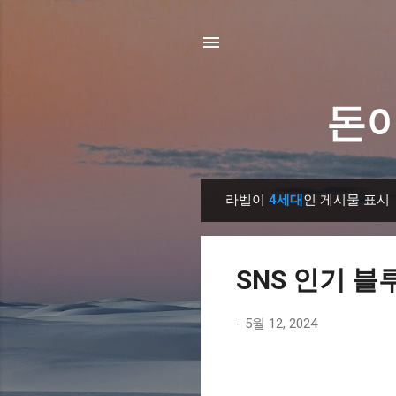
돈이
라벨이
4세대
인 게시물 표시
글
SNS 인기 블
-
5월 12, 2024