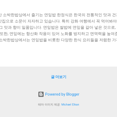
산 소박한밥상에서 즐기는 연잎밥 한정식은 한국의 전통적인 맛과 건강
맛집으로 소문이 자자하고 있습니다. 특히 강화 여행에서 꼭 먹어봐야
 그 맛과 향이 일품입니다. 연잎밥은 쌀밥에 연잎을 갈아 넣은 것으로,
. 또한, 연잎에는 항산화 작용이 있어 노화를 방지하고 면역력을 높여
 소박한밥상에서는 연잎밥을 비롯한 다양한 한식 요리들을 저렴한 가격
에서 맛보는 한식은 정성이 담긴 것 같아 먹는 순간 행복이 느껴집니다
 소박한밥상을 찾아 연잎밥 한정식을 즐겨보세요. [ Table of Conte
기는 연잎밥 한정식 강화 여행에서 꼭 먹어봐야 할 황금수라 연잎밥 
낄 수 있는 힐링맛집 추천 맺음말 서산 소박한밥상에서 즐기는 연잎
는 지역 특산물인 연잎을 활용한 한정식을 즐길 수 있다. 연잎은 식재료
글 더보기
로 인해 차로도 즐겨먹는데, 이번에는 연잎을 주재료로 한 한정식을 
잎을 갈아서 만든 밥에, 연잎으로 만든 김치와 연잎으로 만든 나물, 그
 지역 특산물을 활용한 다양한 반찬이 함께 제공된다. 연잎밥의 특징은
Powered by Blogger
 맛을 느낄 수 있다는 것이다. 한정식의 시작은 연잎밥 한 그릇으로 시
하면서도 부드럽고, 연잎의 향기와 맛이 가득하다. 그리고 연잎으로 
테마 이미지 제공:
Michael Elkan
도 상큼한 맛이 일품이다. 반찬으로는 연어, 오징어, 고등어 등 지역 
 제공된다. 특히 연어는 연잎밥과 함께 먹으면 더욱 맛있다. 연어의 