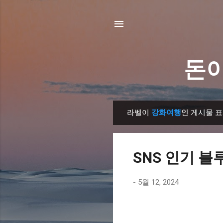
돈이
라벨이
강화여행
인 게시물 
글
SNS 인기 블
-
5월 12, 2024