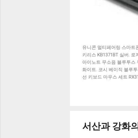
유니콘 멀티페어링 스마트폰 
키리스 KB1371BT 실버.
아이노트 무소음 블루투스 무
화이트. 코시 베이직 블루투스
선 키보드 마우스 세트 RX3
가 할인 혜택을 놓치지 마
상품 하나를 사더라도 종류
더 고민이 많을 수 밖에 없
드릴게요. 특가상품 보러가기
500SB, 일반형, 블랙 유니
서산과 강화의