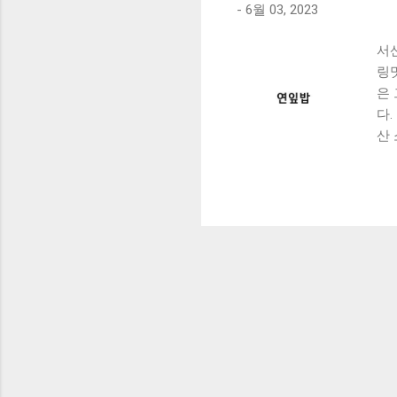
-
6월 03, 2023
서
링
은
다
산
곳
서산
즐
느
서
기
연
등
와
깃
서
가