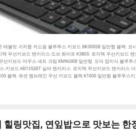
태블릿 거치형 저소음 블루투스 키보드 BK500SB 일반형 블랙. 코
 로지텍 무선키보드 텐키리스 도브 화이트 K380S. 로지텍 무선키보드 텐키
선키보드 마우스 세트 크림 KM960RB 일반형. 오아 접이식 블루투스 
 키보드 KB1352BT 실버 텐키리스. 로지텍 무선키보드 텐키리스 더스
100 블랙. 큐센 멤브레인 무선 키보드 블랙 K1000 일반형 블루투스
세요. 다양한 할인 혜택과 빠른배송 혜택을 놓치지 않도록 먼저 확인
도 많고, 가격도 다양해서 결정이 많이 어려우시죠? 특히 블루투스키
습니다. 다양한 상품들을 상세스펙 과 가격 을 꼼꼼히 비교해서 구매하
 추천상품 Best 유니콘 멀티페어링 스마트폰 태블릿 거치형 저소음 
콘 멀티페어링 스마트폰 태...
 힐링맛집, 연잎밥으로 맛보는 한