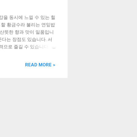
을 동시에 느낄 수 있는 힐
 할 황금수라 불리는 연잎밥
 산뜻한 향과 맛이 일품입니
준다는 장점도 있습니다. 서
으로 즐길 수 있습니다. 이
. 이번 강화 여행에서는 꼭
nts ] 서산 소박한밥상에서
READ MORE »
한식의 맛과 건강을 동시에
밥 한정식 서산 소박한밥상에
로도 많이 사용되며, 그 향
소개한다. 연잎밥 한정식은
리고 연어, 오징어, 고등어
 먹을 때마다 새로운 향기
작된다. 갈아서 만든 밥은 쫄
만든 김치와 나물은 담백하면
특산물을 활용한 다양한 요리
기름과 연잎밥의 향기가 어우