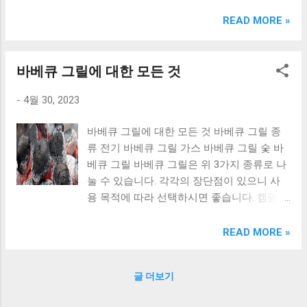
크림 KM960RB 일반형. 오아 접이식 블루투스 키보드
OABTKBDA 퓨어 화이트. 코시 베이직 블루투스 키보드
READ MORE »
KB1352BT 실버 텐키리스. 로지텍 무선키보드 텐키리스 더스
티 로즈 K380S. 로이체 무선 키보드 마우스 세트 RX3100 블
랙. 큐센 멤브레인 무선 키보드 블랙 K1000 일반형 블루투스
바베큐 그릴에 대한 모든 것
키보드 구매를 고려하실 때, 추가 할인 혜택을 놓치지 마세요.
-
4월 30, 2023
다양한 할인 혜택과 빠른배송 혜택을 놓치지 않도록 먼저 확
인해보세요. 추가할인 확인하기 상품 하나를 사더라도 종류
바베큐 그릴에 대한 모든 것 바베큐 그릴 종
도 많고, 가격도 다양해서 결정이 많이 어려우시죠? 특히 블
류 전기 바베큐 그릴 가스 바베큐 그릴 숯 바
루투스키보드 같은 상품을 고를 때는 더 고민이 많을 수 밖에
베큐 그릴 바베큐 그릴은 위 3가지 종류로 나
없습니다. 다양한 상품들을 상세스펙 과 가격 을 꼼꼼히 비교
눌 수 있습니다. 각각의 장단점이 있으니 사
해서 구매하실 수 있도록 순위 추천 해드릴게요. 특가상품 보
용 목적에 따라 선택하시면 좋습니다. 캠핑용
러가기 추천상품 Best 유니콘 멀티페어링 스마트폰 태블릿
바베큐 그릴 캠핑으로 떠난다면 캠핑용 바베
거치형 저소음 블루투스 키보드, BK-500SB, 일반형, 블랙 유
큐 그릴은 필수입니다. 캠핑용 바베큐 그릴은
니콘 멀티페어링 스마트폰 태...
READ MORE »
일반적인 바베큐 그릴보다 가볍고 휴대성이
좋아서 캠핑장에서 이용하기에 딱입니다. 나
글 더보기
폴레온 37 케틀 화로대 후기 나폴레온 37 케
틀 화로대는 캠핑용 바베큐 그릴 중 인기 있