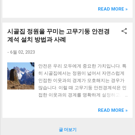
크림 KM960RB 일반형. 오아 접이식 블루투스 키보드
OABTKBDA 퓨어 화이트. 코시 베이직 블루투스 키보드
READ MORE »
KB1352BT 실버 텐키리스. 로지텍 무선키보드 텐키리스 더스
티 로즈 K380S. 로이체 무선 키보드 마우스 세트 RX3100 블
랙. 큐센 멤브레인 무선 키보드 블랙 K1000 일반형 블루투스
시골집 정원을 꾸미는 고무기둥 안전경
키보드 구매를 고려하실 때, 추가 할인 혜택을 놓치지 마세요.
계석 설치 방법과 사례
다양한 할인 혜택과 빠른배송 혜택을 놓치지 않도록 먼저 확
인해보세요. 추가할인 확인하기 상품 하나를 사더라도 종류
-
6월 02, 2023
도 많고, 가격도 다양해서 결정이 많이 어려우시죠? 특히 블
루투스키보드 같은 상품을 고를 때는 더 고민이 많을 수 밖에
안전은 우리 모두에게 중요한 가치입니다. 특
없습니다. 다양한 상품들을 상세스펙 과 가격 을 꼼꼼히 비교
히 시골집에서는 정원이 넓어서 자연스럽게
해서 구매하실 수 있도록 순위 추천 해드릴게요. 특가상품 보
인접한 이웃과의 경계가 모호해지는 경우가
러가기 추천상품 Best 유니콘 멀티페어링 스마트폰 태블릿
많습니다. 이럴 때 고무기둥 안전경계석은 인
거치형 저소음 블루투스 키보드, BK-500SB, 일반형, 블랙 유
접한 이웃과의 경계를 명확하게 설정하고, 안
니콘 멀티페어링 스마트폰 태...
전한 생활을 보장해 줍니다. 이번 포스트에서
는 고무기둥 안전경계석의 역할과 필요성, 그
READ MORE »
리고 설치 전 준비과정과 주의사항에 대해 알
아보겠습니다. 또한, 시골집 정원에서의 고무
글 더보기
기둥 안전경계석 설치 사례를 함께 살펴보며,