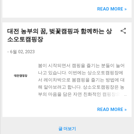
크림 KM960RB 일반형. 오아 접이식 블루투스 키보드
OABTKBDA 퓨어 화이트. 코시 베이직 블루투스 키보드
READ MORE »
KB1352BT 실버 텐키리스. 로지텍 무선키보드 텐키리스 더스
티 로즈 K380S. 로이체 무선 키보드 마우스 세트 RX3100 블
랙. 큐센 멤브레인 무선 키보드 블랙 K1000 일반형 블루투스
대전 농부의 꿈, 벚꽃캠핑과 함께하는 상
키보드 구매를 고려하실 때, 추가 할인 혜택을 놓치지 마세요.
소오토캠핑장
다양한 할인 혜택과 빠른배송 혜택을 놓치지 않도록 먼저 확
인해보세요. 추가할인 확인하기 상품 하나를 사더라도 종류
-
6월 02, 2023
도 많고, 가격도 다양해서 결정이 많이 어려우시죠? 특히 블
루투스키보드 같은 상품을 고를 때는 더 고민이 많을 수 밖에
봄이 시작되면서 캠핑을 즐기는 분들이 늘어
없습니다. 다양한 상품들을 상세스펙 과 가격 을 꼼꼼히 비교
나고 있습니다. 이번에는 상소오토캠핑장에
해서 구매하실 수 있도록 순위 추천 해드릴게요. 특가상품 보
서 레이차박으로 봄캠핑을 즐기는 방법에 대
러가기 추천상품 Best 유니콘 멀티페어링 스마트폰 태블릿
해 알아보려고 합니다. 상소오토캠핑장은 농
거치형 저소음 블루투스 키보드, BK-500SB, 일반형, 블랙 유
부의 마음을 담은 자연 친화적인 캠핑장으로,
니콘 멀티페어링 스마트폰 태...
강아지와 함께하는 캠핑도 가능합니다. 이곳
에서는 푸른 잔디밭과 시원한 공기, 그리고
READ MORE »
자연을 느낄 수 있는 조용한 분위기가 최고의
매력입니다. 특히 레이차박으로 캠핑을 즐기
글 더보기
면, 차 안에서도 편안하게 잠을 자거나 식사