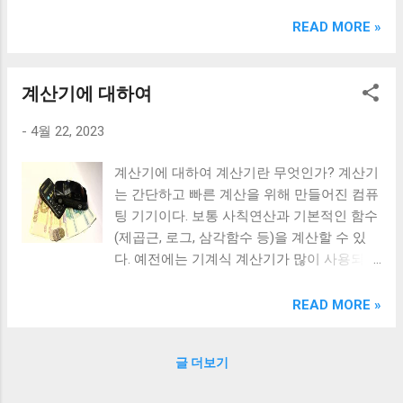
크림 KM960RB 일반형. 오아 접이식 블루투스 키보드
OABTKBDA 퓨어 화이트. 코시 베이직 블루투스 키보드
READ MORE »
KB1352BT 실버 텐키리스. 로지텍 무선키보드 텐키리스 더스
티 로즈 K380S. 로이체 무선 키보드 마우스 세트 RX3100 블
랙. 큐센 멤브레인 무선 키보드 블랙 K1000 일반형 블루투스
계산기에 대하여
키보드 구매를 고려하실 때, 추가 할인 혜택을 놓치지 마세요.
-
4월 22, 2023
다양한 할인 혜택과 빠른배송 혜택을 놓치지 않도록 먼저 확
인해보세요. 추가할인 확인하기 상품 하나를 사더라도 종류
계산기에 대하여 계산기란 무엇인가? 계산기
도 많고, 가격도 다양해서 결정이 많이 어려우시죠? 특히 블
는 간단하고 빠른 계산을 위해 만들어진 컴퓨
루투스키보드 같은 상품을 고를 때는 더 고민이 많을 수 밖에
팅 기기이다. 보통 사칙연산과 기본적인 함수
없습니다. 다양한 상품들을 상세스펙 과 가격 을 꼼꼼히 비교
(제곱근, 로그, 삼각함수 등)을 계산할 수 있
해서 구매하실 수 있도록 순위 추천 해드릴게요. 특가상품 보
다. 예전에는 기계식 계산기가 많이 사용되었
러가기 추천상품 Best 유니콘 멀티페어링 스마트폰 태블릿
지만 지금은 전자 계산기가 대부분이다. 계산
거치형 저소음 블루투스 키보드, BK-500SB, 일반형, 블랙 유
기의 종류 일반 계산기: 사칙연산과 기본 함
니콘 멀티페어링 스마트폰 태...
READ MORE »
수를 계산할 수 있는 기본적인 계산기 과학
계산기: 일반 계산기에 추가로 고급 함수를
글 더보기
계산할 수 있는 기능이 있는 계산기 금융 계
산기: 대출, 할부, 이자, 가치 평가 등의 금융