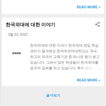
크림 KM960RB 일반형. 오아 접이식 블루투스 키보드
OABTKBDA 퓨어 화이트. 코시 베이직 블루투스 키보드
READ MORE »
KB1352BT 실버 텐키리스. 로지텍 무선키보드 텐키리스 더스
티 로즈 K380S. 로이체 무선 키보드 마우스 세트 RX3100 블
랙. 큐센 멤브레인 무선 키보드 블랙 K1000 일반형 블루투스
한국외대에 대한 이야기
키보드 구매를 고려하실 때, 추가 할인 혜택을 놓치지 마세요.
-
5월 03, 2023
다양한 할인 혜택과 빠른배송 혜택을 놓치지 않도록 먼저 확
인해보세요. 추가할인 확인하기 상품 하나를 사더라도 종류
한국외대에 대한 이야기 한국외대 편입 학습
도 많고, 가격도 다양해서 결정이 많이 어려우시죠? 특히 블
관리가 철저해요 한국외국어대학교는 국내
루투스키보드 같은 상품을 고를 때는 더 고민이 많을 수 밖에
최고의 외국어 교육기관 중 하나로 평가 받고
없습니다. 다양한 상품들을 상세스펙 과 가격 을 꼼꼼히 비교
있습니다. 그래서 많은 학생들이 한국외대를
해서 구매하실 수 있도록 순위 추천 해드릴게요. 특가상품 보
꿈꾸며 공부를 하고 있습니다. 특히 편입생들
러가기 추천상품 Best 유니콘 멀티페어링 스마트폰 태블릿
은 경쟁이 매우 치열하기 때문에 꾸준한 학습
거치형 저소음 블루투스 키보드, BK-500SB, 일반형, 블랙 유
관리가 필요합니다. 그러나 걱정하지 마세요!
니콘 멀티페어링 스마트폰 태...
READ MORE »
한국외대에서는 편입생들을 위한 철저한 학
습관리 시스템을 운영하고 있습니다. 이를 통
글 더보기
해 학생들은 더욱 높은 성적을 얻을 수 있게
됩니다. 한국외대 교육대학원 상담심리전공