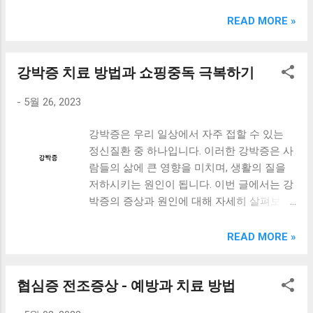
크림 KM960RB 일반형. 오아 접이식 블루투스 키보드
OABTKBDA 퓨어 화이트. 코시 베이직 블루투스 키보드
READ MORE »
KB1352BT 실버 텐키리스. 로지텍 무선키보드 텐키리스 더스
티 로즈 K380S. 로이체 무선 키보드 마우스 세트 RX3100 블
랙. 큐센 멤브레인 무선 키보드 블랙 K1000 일반형 블루투스
강박증 치료 방법과 쇼핑중독 극복하기
키보드 구매를 고려하실 때, 추가 할인 혜택을 놓치지 마세요.
-
5월 26, 2023
다양한 할인 혜택과 빠른배송 혜택을 놓치지 않도록 먼저 확
인해보세요. 추가할인 확인하기 상품 하나를 사더라도 종류
강박증은 우리 일상에서 자주 접할 수 있는
도 많고, 가격도 다양해서 결정이 많이 어려우시죠? 특히 블
정신질환 중 하나입니다. 이러한 강박증은 사
루투스키보드 같은 상품을 고를 때는 더 고민이 많을 수 밖에
람들의 삶에 큰 영향을 미치며, 생활의 질을
없습니다. 다양한 상품들을 상세스펙 과 가격 을 꼼꼼히 비교
저하시키는 원인이 됩니다. 이번 글에서는 강
해서 구매하실 수 있도록 순위 추천 해드릴게요. 특가상품 보
박증의 증상과 원인에 대해 자세히 살펴보고,
러가기 추천상품 Best 유니콘 멀티페어링 스마트폰 태블릿
강박증 치료에 효과적인 방법과 약물에 대해
거치형 저소음 블루투스 키보드, BK-500SB, 일반형, 블랙 유
알아보겠습니다. 또한, 최근 쇼핑중독이 늘어
니콘 멀티페어링 스마트폰 태...
READ MORE »
나면서 쇼핑중독 증상과 치료 방법, 그리고
도움이 되는 자기 치료법에 대해서도 함께 알
협심증 전조증상 - 예방과 치료 방법
아보겠습니다. 이 글을 통해 강박증과 쇼핑중
독에 대한 이해를 높이고, 이러한 증상을 가