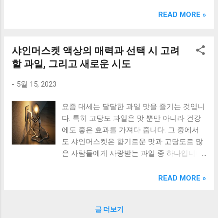
크림 KM960RB 일반형. 오아 접이식 블루투스 키보드
OABTKBDA 퓨어 화이트. 코시 베이직 블루투스 키보드
READ MORE »
KB1352BT 실버 텐키리스. 로지텍 무선키보드 텐키리스 더스
티 로즈 K380S. 로이체 무선 키보드 마우스 세트 RX3100 블
랙. 큐센 멤브레인 무선 키보드 블랙 K1000 일반형 블루투스
샤인머스켓 액상의 매력과 선택 시 고려
키보드 구매를 고려하실 때, 추가 할인 혜택을 놓치지 마세요.
할 과일, 그리고 새로운 시도
다양한 할인 혜택과 빠른배송 혜택을 놓치지 않도록 먼저 확
인해보세요. 추가할인 확인하기 상품 하나를 사더라도 종류
-
5월 15, 2023
도 많고, 가격도 다양해서 결정이 많이 어려우시죠? 특히 블
루투스키보드 같은 상품을 고를 때는 더 고민이 많을 수 밖에
요즘 대세는 달달한 과일 맛을 즐기는 것입니
없습니다. 다양한 상품들을 상세스펙 과 가격 을 꼼꼼히 비교
다. 특히 고당도 과일은 맛 뿐만 아니라 건강
해서 구매하실 수 있도록 순위 추천 해드릴게요. 특가상품 보
에도 좋은 효과를 가져다 줍니다. 그 중에서
러가기 추천상품 Best 유니콘 멀티페어링 스마트폰 태블릿
도 샤인머스켓은 향기로운 맛과 고당도로 많
거치형 저소음 블루투스 키보드, BK-500SB, 일반형, 블랙 유
은 사람들에게 사랑받는 과일 중 하나입니다.
니콘 멀티페어링 스마트폰 태...
이번에는 샤인머스켓 액상을 활용한 새로운
시도에 대해 알아보려고 합니다. 고당도 과일
READ MORE »
을 선택할 때 고려해야 할 점도 함께 살펴보
겠습니다. 샤인머스켓 액상의 매력에 빠져보
글 더보기
세요! [ Table of Contents ] 샤인머스켓 액상