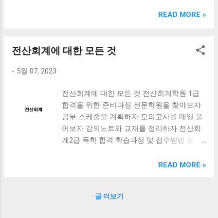
크림 KM960RB 일반형. 오아 접이식 블루투스 키보드
OABTKBDA 퓨어 화이트. 코시 베이직 블루투스 키보드
READ MORE »
KB1352BT 실버 텐키리스. 로지텍 무선키보드 텐키리스 더스
티 로즈 K380S. 로이체 무선 키보드 마우스 세트 RX3100 블
랙. 큐센 멤브레인 무선 키보드 블랙 K1000 일반형 블루투스
전산회계에 대한 모든 것
키보드 구매를 고려하실 때, 추가 할인 혜택을 놓치지 마세요.
-
5월 07, 2023
다양한 할인 혜택과 빠른배송 혜택을 놓치지 않도록 먼저 확
인해보세요. 추가할인 확인하기 상품 하나를 사더라도 종류
전산회계에 대한 모든 것 전산회계학원 1급
도 많고, 가격도 다양해서 결정이 많이 어려우시죠? 특히 블
합격을 위한 준비과정 전문학원을 찾아보자
루투스키보드 같은 상품을 고를 때는 더 고민이 많을 수 밖에
공부 스케줄을 계획하자 모의고사를 매일 풀
없습니다. 다양한 상품들을 상세스펙 과 가격 을 꼼꼼히 비교
어보자 강의노트와 교재를 정리하자 전산회
해서 구매하실 수 있도록 순위 추천 해드릴게요. 특가상품 보
계2급 독학 합격 학습과정 및 접수방법 필요
러가기 추천상품 Best 유니콘 멀티페어링 스마트폰 태블릿
한 교재를 구매하자 공부 스케줄을 만들고 집
거치형 저소음 블루투스 키보드, BK-500SB, 일반형, 블랙 유
중력을 유지하자 모의고사를 푸는 습관을 들
니콘 멀티페어링 스마트폰 태...
READ MORE »
이자 필요한 경우 인터넷 강의를 활용하자 시
험 접수는 인터넷으로 가능하다 전산회계2급
글 더보기
효율적인 나만의 공부비법 시간을 효율적으
로 분배하자 집중력을 유지하는 방법을 찾자