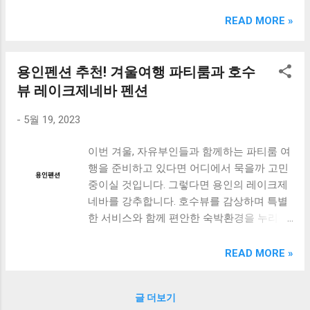
크림 KM960RB 일반형. 오아 접이식 블루투스 키보드
OABTKBDA 퓨어 화이트. 코시 베이직 블루투스 키보드
READ MORE »
KB1352BT 실버 텐키리스. 로지텍 무선키보드 텐키리스 더스
티 로즈 K380S. 로이체 무선 키보드 마우스 세트 RX3100 블
랙. 큐센 멤브레인 무선 키보드 블랙 K1000 일반형 블루투스
용인펜션 추천! 겨울여행 파티룸과 호수
키보드 구매를 고려하실 때, 추가 할인 혜택을 놓치지 마세요.
뷰 레이크제네바 펜션
다양한 할인 혜택과 빠른배송 혜택을 놓치지 않도록 먼저 확
인해보세요. 추가할인 확인하기 상품 하나를 사더라도 종류
-
5월 19, 2023
도 많고, 가격도 다양해서 결정이 많이 어려우시죠? 특히 블
루투스키보드 같은 상품을 고를 때는 더 고민이 많을 수 밖에
이번 겨울, 자유부인들과 함께하는 파티룸 여
없습니다. 다양한 상품들을 상세스펙 과 가격 을 꼼꼼히 비교
행을 준비하고 있다면 어디에서 묵을까 고민
해서 구매하실 수 있도록 순위 추천 해드릴게요. 특가상품 보
중이실 것입니다. 그렇다면 용인의 레이크제
러가기 추천상품 Best 유니콘 멀티페어링 스마트폰 태블릿
네바를 강추합니다. 호수뷰를 감상하며 특별
거치형 저소음 블루투스 키보드, BK-500SB, 일반형, 블랙 유
한 서비스와 함께 편안한 숙박환경을 누리실
니콘 멀티페어링 스마트폰 태...
수 있는 용인단체펜션에서 이번 겨울을 더욱
특별하게 만들어보세요. 이곳에서는 고기리
READ MORE »
393 자유부인과 함께하는 파티룸을 즐길 수
있습니다. 더불어 레이크제네바의 아름다움
글 더보기
을 감상하며 여행의 추억을 만들어보세요. 이