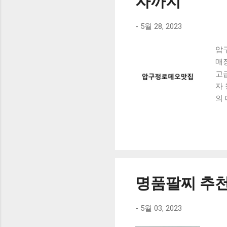
자까지
-
5월 28, 2023
압
매
고
자
의 
한
피
품
맛
한
리
명품팔찌 추천
요
잡
벽
-
5월 03, 2023
초