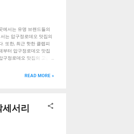
이곳에서는 유명 브랜드들의
트에서는 압구정로데오 맛집의
 또한, 최근 핫한 클랩피
이제부터 압구정로데오 맛집
 1. 압구정로데오 맛집의 고급
자 청담에서 즐기는 슭돈슭산
데오는 서울의 대표적인 명
READ MORE »
해 있으며, 그만큼 이곳의
대부분 특별한 날 혹은 특별
도 가장 유명한 곳은 이태
피자, 그리고 다양한 전채
 악세서리
화가 고객들의 입맛을 사로
 인테리어까지 모든 것이 완
에서는 일본의 전통 음식인
료와 정교한 손질로 유명하