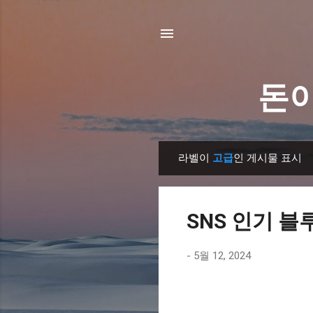
돈이
라벨이
고급
인 게시물 표시
글
SNS 인기 블
-
5월 12, 2024