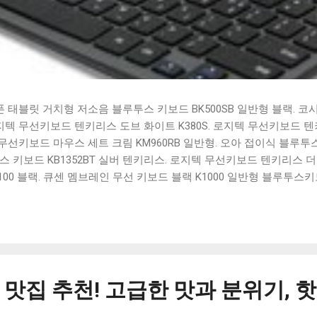
태블릿 거치형 저소음 블루투스 키보드 BK500SB 일반형 블랙. 코
 로지텍 무선키보드 텐키리스 도브 화이트 K380S. 로지텍 무선키보드 텐키
선키보드 마우스 세트 크림 KM960RB 일반형. 오아 접이식 블루투스 
 키보드 KB1352BT 실버 텐키리스. 로지텍 무선키보드 텐키리스 더스
100 블랙. 큐센 멤브레인 무선 키보드 블랙 K1000 일반형 블루투스
세요. 다양한 할인 혜택과 빠른배송 혜택을 놓치지 않도록 먼저 확인
도 많고, 가격도 다양해서 결정이 많이 어려우시죠? 특히 블루투스키
습니다. 다양한 상품들을 상세스펙 과 가격 을 꼼꼼히 비교해서 구매하
 추천상품 Best 유니콘 멀티페어링 스마트폰 태블릿 거치형 저소음 
콘 멀티페어링 스마트폰 태...
맛집 추천! 고급한 맛과 분위기, 