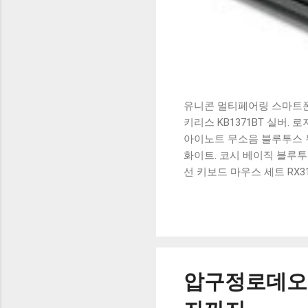
유니콘 멀티페어링 스마트폰 
키리스 KB1371BT 실버.
아이노트 무소음 블루투스 무
화이트. 코시 베이직 블루투스
선 키보드 마우스 세트 RX3
가 할인 혜택을 놓치지 마
상품 하나를 사더라도 종류
더 고민이 많을 수 밖에 없
드릴게요. 특가상품 보러가기
500SB, 일반형, 블랙 유니
압구정로데오 