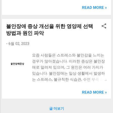
크림 KM960RB 일반형. 오아 접이식 블루투스 키보드
OABTKBDA 퓨어 화이트. 코시 베이직 블루투스 키보드
READ MORE »
KB1352BT 실버 텐키리스. 로지텍 무선키보드 텐키리스 더스
티 로즈 K380S. 로이체 무선 키보드 마우스 세트 RX3100 블
랙. 큐센 멤브레인 무선 키보드 블랙 K1000 일반형 블루투스
불안장애 증상 개선을 위한 영양제 선택
키보드 구매를 고려하실 때, 추가 할인 혜택을 놓치지 마세요.
방법과 원인 파악
다양한 할인 혜택과 빠른배송 혜택을 놓치지 않도록 먼저 확
인해보세요. 추가할인 확인하기 상품 하나를 사더라도 종류
-
6월 02, 2023
도 많고, 가격도 다양해서 결정이 많이 어려우시죠? 특히 블
루투스키보드 같은 상품을 고를 때는 더 고민이 많을 수 밖에
요즘 사람들은 스트레스와 불안감을 느끼는
없습니다. 다양한 상품들을 상세스펙 과 가격 을 꼼꼼히 비교
경우가 많아졌습니다. 이러한 증상은 불안장
해서 구매하실 수 있도록 순위 추천 해드릴게요. 특가상품 보
애로 알려져 있으며, 그 원인은 여러 가지가
러가기 추천상품 Best 유니콘 멀티페어링 스마트폰 태블릿
있습니다. 불안장애는 일상 생활에서 발생하
거치형 저소음 블루투스 키보드, BK-500SB, 일반형, 블랙 유
는 스트레스, 불규칙한 식습관, 수면 부족 등
니콘 멀티페어링 스마트폰 태...
이 원인이 될 수 있습니다. 이러한 증상은 우
울감, 불안감, 패닉 공격 등으로 나타납니다.
READ MORE »
이러한 증상을 해결하기 위해 약물치료를 받
는 경우도 있지만, 영양제를 복용하여 개선하
글 더보기
는 방법도 있습니다. 그러나 영양제를 선택할