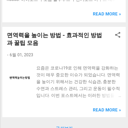
크림 KM960RB 일반형. 오아 접이식 블루투스 키보드
OABTKBDA 퓨어 화이트. 코시 베이직 블루투스 키보드
READ MORE »
KB1352BT 실버 텐키리스. 로지텍 무선키보드 텐키리스 더스
티 로즈 K380S. 로이체 무선 키보드 마우스 세트 RX3100 블
랙. 큐센 멤브레인 무선 키보드 블랙 K1000 일반형 블루투스
면역력을 높이는 방법 - 효과적인 방법
키보드 구매를 고려하실 때, 추가 할인 혜택을 놓치지 마세요.
과 꿀팁 모음
다양한 할인 혜택과 빠른배송 혜택을 놓치지 않도록 먼저 확
인해보세요. 추가할인 확인하기 상품 하나를 사더라도 종류
-
6월 01, 2023
도 많고, 가격도 다양해서 결정이 많이 어려우시죠? 특히 블
루투스키보드 같은 상품을 고를 때는 더 고민이 많을 수 밖에
요즘은 코로나19로 인해 면역력을 강화하는
없습니다. 다양한 상품들을 상세스펙 과 가격 을 꼼꼼히 비교
것이 매우 중요한 이슈가 되었습니다. 면역력
해서 구매하실 수 있도록 순위 추천 해드릴게요. 특가상품 보
을 높이기 위해서는 건강한 식습관, 충분한
러가기 추천상품 Best 유니콘 멀티페어링 스마트폰 태블릿
수면과 스트레스 관리, 그리고 운동이 필수적
거치형 저소음 블루투스 키보드, BK-500SB, 일반형, 블랙 유
입니다. 이번 포스트에서는 이러한 방법들을
니콘 멀티페어링 스마트폰 태...
자세히 알아보겠습니다. 우리가 먹는 음식은
우리 몸의 면역력에 큰 영향을 미칩니다. 따
READ MORE »
라서 건강한 식습관을 유지하는 것이 매우 중
요합니다. 또한, 충분한 수면과 스트레스 관리