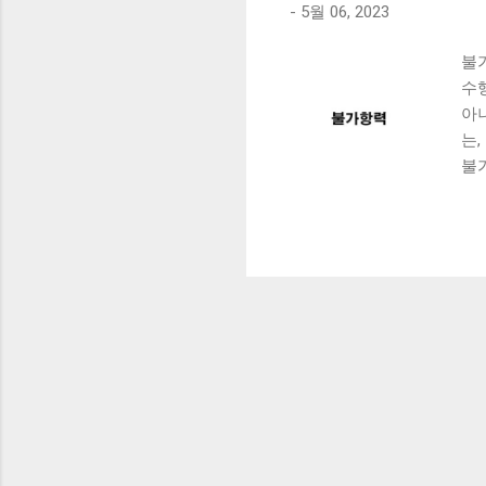
-
5월 06, 2023
불
수
아
는
불
례
서
자
법
을
알
따
다
항
되
하
htt