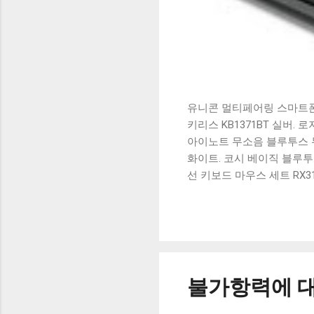
유니콘 멀티페어링 스마트폰 
키리스 KB1371BT 실버.
아이노트 무소음 블루투스 무
화이트. 코시 베이직 블루투스
선 키보드 마우스 세트 RX3
가 할인 혜택을 놓치지 마
상품 하나를 사더라도 종류
더 고민이 많을 수 밖에 없
드릴게요. 특가상품 보러가기
500SB, 일반형, 블랙 유니
불가항력에 대