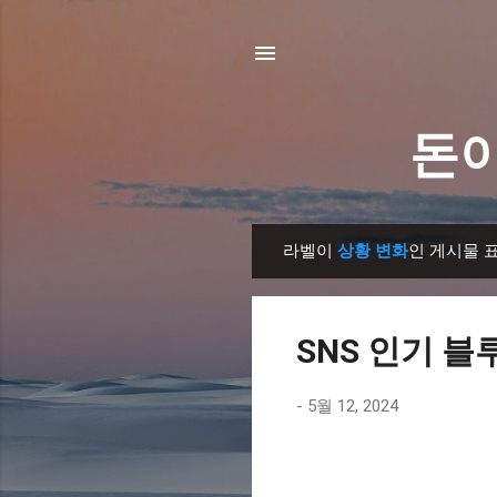
돈이
라벨이
상황 변화
인 게시물 
글
SNS 인기 블
-
5월 12, 2024