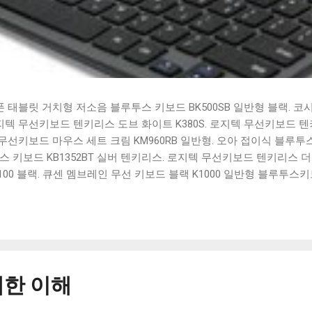
태블릿 거치형 저소음 블루투스 키보드 BK500SB 일반형 블랙. 코
 로지텍 무선키보드 텐키리스 도브 화이트 K380S. 로지텍 무선키보드 텐키
선키보드 마우스 세트 크림 KM960RB 일반형. 오아 접이식 블루투스 
 키보드 KB1352BT 실버 텐키리스. 로지텍 무선키보드 텐키리스 더스
100 블랙. 큐센 멤브레인 무선 키보드 블랙 K1000 일반형 블루투스
세요. 다양한 할인 혜택과 빠른배송 혜택을 놓치지 않도록 먼저 확인
도 많고, 가격도 다양해서 결정이 많이 어려우시죠? 특히 블루투스키
습니다. 다양한 상품들을 상세스펙 과 가격 을 꼼꼼히 비교해서 구매하
 추천상품 Best 유니콘 멀티페어링 스마트폰 태블릿 거치형 저소음 
콘 멀티페어링 스마트폰 태...
한 이해