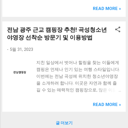
크림 KM960RB 일반형. 오아 접이식 블루투스 키보드
OABTKBDA 퓨어 화이트. 코시 베이직 블루투스 키보드
READ MORE »
KB1352BT 실버 텐키리스. 로지텍 무선키보드 텐키리스 더스
티 로즈 K380S. 로이체 무선 키보드 마우스 세트 RX3100 블
랙. 큐센 멤브레인 무선 키보드 블랙 K1000 일반형 블루투스
전남 광주 근교 캠핑장 추천! 곡성청소년
키보드 구매를 고려하실 때, 추가 할인 혜택을 놓치지 마세요.
야영장 선착순 방문기 및 이용방법
다양한 할인 혜택과 빠른배송 혜택을 놓치지 않도록 먼저 확
인해보세요. 추가할인 확인하기 상품 하나를 사더라도 종류
-
5월 31, 2023
도 많고, 가격도 다양해서 결정이 많이 어려우시죠? 특히 블
루투스키보드 같은 상품을 고를 때는 더 고민이 많을 수 밖에
지친 일상에서 벗어나 힐링을 찾는 이들에게
없습니다. 다양한 상품들을 상세스펙 과 가격 을 꼼꼼히 비교
캠핑은 언제나 인기 있는 여행 스타일입니다.
해서 구매하실 수 있도록 순위 추천 해드릴게요. 특가상품 보
이번에는 전남 곡성에 위치한 청소년야영장
러가기 추천상품 Best 유니콘 멀티페어링 스마트폰 태블릿
을 소개하려 합니다. 이곳은 자연과 함께 즐
거치형 저소음 블루투스 키보드, BK-500SB, 일반형, 블랙 유
길 수 있는 매력적인 캠핑장으로, 많은 이들
니콘 멀티페어링 스마트폰 태...
이 찾는 인기 있는 여행지입니다. 선착순 예
약 방법과 이용 시 주의사항을 잘 숙지하고,
READ MORE »
즐거운 캠핑 여행을 즐겨보세요. 또한, 광주
근교에 위치한 벚꽃캠핑장과 화순 캠핑장도
글 더보기
함께 즐길 수 있어 더욱 매력적인 여행지가