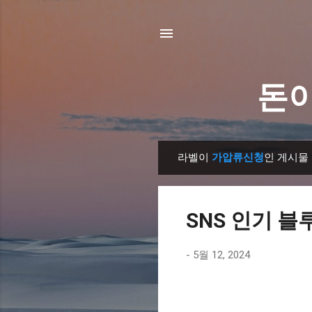
돈이
라벨이
가압류신청
인 게시물
글
SNS 인기 블
-
5월 12, 2024