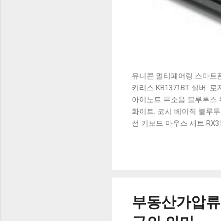
유니콘 멀티페어링 스마트폰 
키리스 KB1371BT 실버.
아이노트 무소음 블루투스 무
화이트. 코시 베이직 블루투스
선 키보드 마우스 세트 RX3
가 할인 혜택을 놓치지 마
상품 하나를 사더라도 종류
더 고민이 많을 수 밖에 없
드릴게요. 특가상품 보러가기
500SB, 일반형, 블랙 유니
부동산가압류 