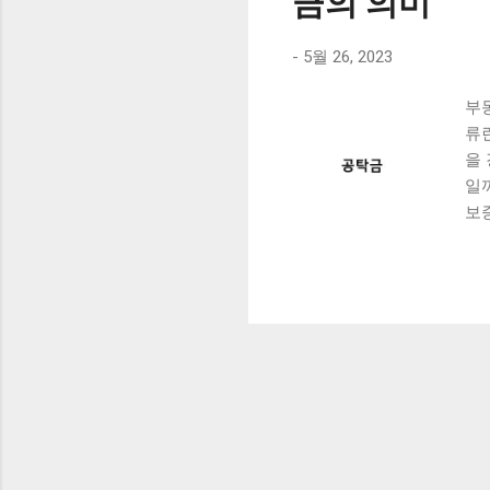
금의 의미
-
5월 26, 2023
부
류
을
일
보
금
대
Ta
동
방
동
습
위
해
용