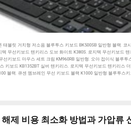
태블릿 거치형 저소음 블루투스 키보드 BK500SB 일반형 블랙. 코
 로지텍 무선키보드 텐키리스 도브 화이트 K380S. 로지텍 무선키보드 텐키
선키보드 마우스 세트 크림 KM960RB 일반형. 오아 접이식 블루투스 
 키보드 KB1352BT 실버 텐키리스. 로지텍 무선키보드 텐키리스 더스
100 블랙. 큐센 멤브레인 무선 키보드 블랙 K1000 일반형 블루투스
세요. 다양한 할인 혜택과 빠른배송 혜택을 놓치지 않도록 먼저 확인
도 많고, 가격도 다양해서 결정이 많이 어려우시죠? 특히 블루투스키
습니다. 다양한 상품들을 상세스펙 과 가격 을 꼼꼼히 비교해서 구매하
 추천상품 Best 유니콘 멀티페어링 스마트폰 태블릿 거치형 저소음 
콘 멀티페어링 스마트폰 태...
해제 비용 최소화 방법과 가압류 