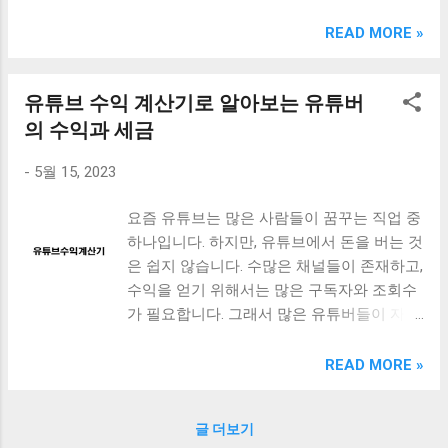
다. 종합소득세는 개인의 총소득에서 공제를
익률을 계산하는 데 사용됩니다. 이 계산기를
수 있습니다. 예금이율 계산기는 예금 상품의
한 후에 적용되는 세금으로, 근로소득, 사업소
READ MORE »
사용하면 투자한 부동산의 연간 수익률을 쉽
이자를 미리 예상해 볼 수 있으므로 예금 상
득, 부동산소득 등 다양한 소득에 대해 부과
게 계산할 수 있습니다. 이 글에서는 부동산
품 선택에 도움이 됩니다. 또한, 수식을 직접
됩니다. 신고기간은 매년 2월부터 5월까지이
수익률 계산기를 사용하는 방법에 대해 자세
계산하는 것보다 간편하며, 여러 예금 상품의
유튜브 수익 계산기로 알아보는 유튜버
며, 종합소득세 신고는 인터넷을 통해 간편하
히 설명하겠습니다. 1. 부동산 가치 입력 부동
이자를 비교해 볼 수 있어 최적의 예금 상품
게 할 수 있습니다. 또한, 종합소득세 계산기
의 수익과 세금
산 수익률 계산기를 사용하려면 먼저 투자한
을 선택할 수 있습니다. 따라서 예금 상품을
를 사용하면 간편하게 세금을 계산할 수 있습
부동산의 가치를 입력해야 합니다. 이는 부동
선택할 때 예금이...
-
5월 15, 2023
니다. 하지만, 계산기 사용 시 주의해야 할 점
산을 구매할 때 지불한 가격입니다. 2. 임대료
도 있으니, 함께 살펴보도록 하겠습니다. 이제
입력 다음으로, 부동산을 임대할 경우 월별
요즘 유튜브는 많은 사람들이 꿈꾸는 직업 중
부터 자세한 내용을 살펴보겠습니다. [ Table
임대료를 입력해야 합니다. 이는 부동산으로
하나입니다. 하지만, 유튜브에서 돈을 버는 것
of Contents ] 종합소득세 뜻과 기준 신고기
부터 얻을 수 있는 수입입니다. 3. 공과금 입
은 쉽지 않습니다. 수많은 채널들이 존재하고,
간과 방법 종합소득세 계산기 사용 시 주의할
력 공과금은 부동산을 유지하기 위해 지출해
수익을 얻기 위해서는 많은 구독자와 조회수
점 맺음말 종합소득세 뜻과 기준 종합소득세
야 하는 비용입니다. 이는 부동산에 대한 지
가 필요합니다. 그래서 많은 유튜버들이 자신
란 국민의 총소득에서 공제 후 남은 소득에
방세, 수도세, 전기세 등입니다. 이러한 비용
의 수익을 계산하고, 더 많은 수익을 얻기 위
대해 부과되는 세금을 말합니다. 국민이 벌어
을 입력하면 계산기가 이를 고려하여 수익률
해 노력합니다. 이에 따라, 유튜브 수익 계산
READ MORE »
들인 모든 수입(급여, 사업소득, 이자, 배당금
을 계산합니다. 4. 유지비 입력 부동산을 유지
기를 이용하는 사람들도 많아졌습니다. 그러
등)을 합산하여 공제 후 남은 금액에 대해 일
하기 위해 지출해야 하는 비용도 고려해야 합
나, 이 계산기의 정확성은 어떨까요? 이번 포
정한 비율로 세금을 부과합니다. 종합소득세
니다. 이는 부동산의 유지보수 비용, 보험료
글 더보기
스트에서는 1만 유튜버의 수익을 분석하고,
의 기준은 국민의 연간 총소득과 세대원 수
등입니다. 5. 기간 입력 마지막으로, 부동산 투