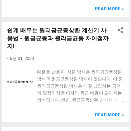
크림 KM960RB 일반형. 오아 접이식 블루투스 키보드
OABTKBDA 퓨어 화이트. 코시 베이직 블루투스 키보드
READ MORE »
KB1352BT 실버 텐키리스. 로지텍 무선키보드 텐키리스 더스
티 로즈 K380S. 로이체 무선 키보드 마우스 세트 RX3100 블
랙. 큐센 멤브레인 무선 키보드 블랙 K1000 일반형 블루투스
쉽게 배우는 원리금균등상환 계산기 사
키보드 구매를 고려하실 때, 추가 할인 혜택을 놓치지 마세요.
용법 - 원금균등과 원리금균등 차이점까
다양한 할인 혜택과 빠른배송 혜택을 놓치지 않도록 먼저 확
지!
인해보세요. 추가할인 확인하기 상품 하나를 사더라도 종류
도 많고, 가격도 다양해서 결정이 많이 어려우시죠? 특히 블
-
6월 01, 2023
루투스키보드 같은 상품을 고를 때는 더 고민이 많을 수 밖에
없습니다. 다양한 상품들을 상세스펙 과 가격 을 꼼꼼히 비교
대출을 받을 때 상환 방식은 원리금균등상환
해서 구매하실 수 있도록 순위 추천 해드릴게요. 특가상품 보
방식과 원금균등상환 방식이 있습니다. 이 중
러가기 추천상품 Best 유니콘 멀티페어링 스마트폰 태블릿
원리금균등상환 방식은 매월 납입하는 금액
거치형 저소음 블루투스 키보드, BK-500SB, 일반형, 블랙 유
이 일정하지만 이자와 원금 비율이 달라지는
니콘 멀티페어링 스마트폰 태...
방식입니다. 반면, 원금균등상환 방식은 매월
원금 상환액이 일정하며 이자는 매월 남은 원
금에 대해서만 계산됩니다. 이번 포스트에서
READ MORE »
는 원리금균등상환 방식에 대해 자세히 알아
보겠습니다. 또한, 원금균등과의 차이점과 초