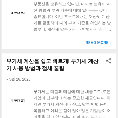
부동산을 보유하고 있다면, 아파트 보유세 계
계산기란? 아파트 취득세 계산기 사용 방법
약 12만원씩 상환하게 됩니다. 이 경우, 대출
산 방법과 부과 기준에 대해 알아두는 것이
부동산취득세계산기로 알아보는 취득세 세
금액과 이자를 모두 상환하는 기간은 10년이
중요합니다. 이번 포스트에서는 재산세 계산
율 계산 및 예상 세금액 맺음말 아파트 취득
며, 매월 상환금액이 일정하게 유지됩니다. 원
기를 활용하여 나의 부과 기준을 확인하는 방
세 계산기란? 아파트 취득세 계산기는 아파
리금균등상환 방식은 대출금액과 이자를 상
법부터, 재산세 납부 기간과 방법까지 총정리
트를 취득할 때 지불해야 하는 취득세를 계산
환하는 기간이 일정하게 유지되므로, 상환금
해드리겠습니다. 부동산 시장은 항상 변동이
해주는 도구입니다. 취득세는 부동산을 취득
액을 예측하기 쉽습니다. 또한, 대출금액을 빠
심하기 때문에, 정확한 정보를 가지고 있어야
READ MORE »
할 때 발생하는 세금으로, 아파트 매매가에
르게 상환할 수 있어 부담을 줄일 수 있습니
부동산 관련 문제에 대처할 수 있습니다. 따
일정한 비율을 곱한 후 납부합니다. 아파트
다. 하지만, 이 방식은 상환 초기에는 이자 상
라서 이번 포스트를 통해 부동산 보유자라면
취득세 계산기는 아파트 매매가와 취득세율
환 비중이 높기 때문에, 상환 기간 중간부터
부가세 계산을 쉽고 빠르게! 부가세 계산
반드시 알아두어야 할 정보를 제공해드리겠
을 입력하면 취득세를 자동으로 계산해줍니
이자 상환 비중이 줄어들어 원금 상환 비중이
습니다. 함께 알아보시죠. [ Table of Contents
기 사용 방법과 절세 꿀팁
다. 예를 들어, 아파트 매매가가 1억 원이고
높아지는 단점이 있습니다. 원리금균등상환
] 아파트 보유세 계산 방법과 부과 기준 재산
취득세율이 4.6%라면, 취득세는 4,600만 원입
방식은 대출 상환 방법 중 하...
-
5월 28, 2023
세 계산기를 활용한 나의 부과 기준 확인하기
니다. 아파트 취득세 계산기는 부동산 중개업
재산세 납부 기간과 방법 총정리 맺음말 아파
자나 부동산 매매에 관심이 있는 일반인들에
부가세는 매출과 매입에 대한 세금으로, 모든
트 보유세 계산 방법과 부과 기준 아파트 보
게 매우 유용한 도구입니다. 아파트 매매가와
기업이 납부해야 하는 중요한 세금입니다. 하
유세는 부동산 보유세 중 하나로, 아파트를
취득세율을 일일이 계산하는 것은 번거롭고
지만 부가세 계산이나 신고, 납부 방법 등이
보유한 사람이 매년 지불해야 하는 세금입니
실수할 가능성도 있습니다. 하지만 아파트 취
복잡하고 어려운 점이 많아 많은 기업들이 어
다. 이 세금은 지방세로 부과되며, 아파트의
득세 계산기를 사용하면 간단하고 정확하게
려움을 겪고 있습니다. 이에 따라 부가세 계
면적과 거래 금액 등에 따라 부과 기준이 결