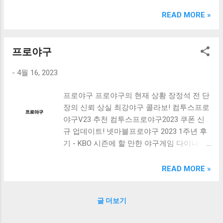
크림 KM960RB 일반형. 오아 접이식 블루투스 키보드
OABTKBDA 퓨어 화이트. 코시 베이직 블루투스 키보드
READ MORE »
KB1352BT 실버 텐키리스. 로지텍 무선키보드 텐키리스 더스
티 로즈 K380S. 로이체 무선 키보드 마우스 세트 RX3100 블
랙. 큐센 멤브레인 무선 키보드 블랙 K1000 일반형 블루투스
프로야구
키보드 구매를 고려하실 때, 추가 할인 혜택을 놓치지 마세요.
-
4월 16, 2023
다양한 할인 혜택과 빠른배송 혜택을 놓치지 않도록 먼저 확
인해보세요. 추가할인 확인하기 상품 하나를 사더라도 종류
프로야구 프로야구의 현재 상황 장정석 전 단
도 많고, 가격도 다양해서 결정이 많이 어려우시죠? 특히 블
장의 신뢰 상실 최강야구 콜라보! 컴투스프로
루투스키보드 같은 상품을 고를 때는 더 고민이 많을 수 밖에
야구V23 추천 컴투스프로야구2023 쿠폰 신
없습니다. 다양한 상품들을 상세스펙 과 가격 을 꼼꼼히 비교
규 업데이트! 넷마블프로야구 2023 1주년 후
해서 구매하실 수 있도록 순위 추천 해드릴게요. 특가상품 보
기 - KBO 시즌에 할 만한 야구게임 다이나믹
러가기 추천상품 Best 유니콘 멀티페어링 스마트폰 태블릿
스킨, 연대 시그니처 선수 - 컴투스프로야구
거치형 저소음 블루투스 키보드, BK-500SB, 일반형, 블랙 유
2023 추천 프로야구는 국내에서 가장 인기 있
니콘 멀티페어링 스마트폰 태...
READ MORE »
는 스포츠 중 하나입니다. 10개의 팀이 참가
하는 KBO 리그는 매년 3월부터 11월까지 진
글 더보기
행되며, 높은 인기와 관심을 받습니다. 하지만
최근에는 프로야구에 대한 신뢰가 떨어지는