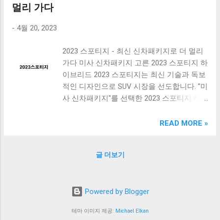
차의 종류와 특징에 대해 자세히 알아보겠습
멀리 가다
니다. [ Table of Contents ] 세금감면 혜택 공
-
4월 20, 2023
제 혜택 경차 종류와 특징 맺음말 세금감면
혜택 세금감면 혜택은 정부가 일부 세금을 면
2023 스포티지 - 최신 신차패키지로 더 멀리
제해주는 제도로, 일반적으로 소득세, 법인세,
가다 미사 신차패키지 고른 2023 스포티지 하
부가가치세 등이 해당된다. 이러한 세금감면
이브리드 2023 스포티지는 최신 기술과 독보
혜택은 특정 업종이나 지역, 기업 등에 대해
적인 디자인으로 SUV 시장을 선도합니다. "미
서 적용될 수 있는데, 이를 통해 경제적 활동
사 신차패키지"를 선택한 2023 스포티지 하
을 촉진하고 산업 발전을 돕는 역할을 한다.
이브리드 모델은 연비와 성능 면에서 뛰어난
세금감면 혜택은 대개는 정부의 정책 방향에
성과를 보여줍니다. 1.6L 디젤 엔진과 전기 모
READ MORE »
따라 결정되며, 이는 대부분 국회나 관련 부
터로 구성된 하이브리드 시스템은 최고 출력
처의 법안으로 제정된다. 예를 들어, 최근에는
230마력을 발휘합니다. 또한, 고급스러운 인
코로나19로 인한 경제 위기를 극복하기 위해
글 더보기
테리어와 다양한 안전 장치들이 탑재되어 있
일부 업종에 대해 세금 감면을 시행하고 있
어, 안전하고 편안한 운전을 보장합니다.
다. 이러한 세금감면 혜택은 해당 업종의 경
2023 스포티지 LPG 장기렌트 한번 타보세요
제적 안정을 돕는 역할을 하며, 일자리 유지
Powered by Blogger
스포티지 LPG 모델은 환경 친화적인 LPG 시
와 창출에도 긍정적인 영향을 미친다. 또한,
스템을 채용하여, 연비가 뛰어나고 고효율적
세금감면 혜택은 기업의 경쟁력을 높이는 데
테마 이미지 제공:
Michael Elkan
인 성능을 자랑합니다. 또한, 장기 렌트 계약
에도 큰 역할을 한다. 이는 기업이 세금 부담