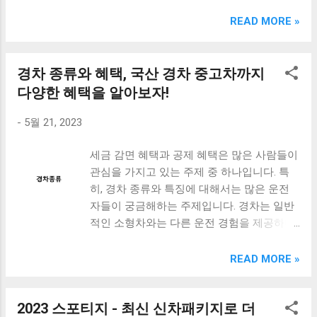
크림 KM960RB 일반형. 오아 접이식 블루투스 키보드
OABTKBDA 퓨어 화이트. 코시 베이직 블루투스 키보드
READ MORE »
KB1352BT 실버 텐키리스. 로지텍 무선키보드 텐키리스 더스
티 로즈 K380S. 로이체 무선 키보드 마우스 세트 RX3100 블
랙. 큐센 멤브레인 무선 키보드 블랙 K1000 일반형 블루투스
경차 종류와 혜택, 국산 경차 중고차까지
키보드 구매를 고려하실 때, 추가 할인 혜택을 놓치지 마세요.
다양한 혜택을 알아보자!
다양한 할인 혜택과 빠른배송 혜택을 놓치지 않도록 먼저 확
인해보세요. 추가할인 확인하기 상품 하나를 사더라도 종류
-
5월 21, 2023
도 많고, 가격도 다양해서 결정이 많이 어려우시죠? 특히 블
루투스키보드 같은 상품을 고를 때는 더 고민이 많을 수 밖에
세금 감면 혜택과 공제 혜택은 많은 사람들이
없습니다. 다양한 상품들을 상세스펙 과 가격 을 꼼꼼히 비교
관심을 가지고 있는 주제 중 하나입니다. 특
해서 구매하실 수 있도록 순위 추천 해드릴게요. 특가상품 보
히, 경차 종류와 특징에 대해서는 많은 운전
러가기 추천상품 Best 유니콘 멀티페어링 스마트폰 태블릿
자들이 궁금해하는 주제입니다. 경차는 일반
거치형 저소음 블루투스 키보드, BK-500SB, 일반형, 블랙 유
적인 소형차와는 다른 운전 경험을 제공하며,
니콘 멀티페어링 스마트폰 태...
연비가 뛰어나기 때문에 경제적인 면에서도
매우 유리합니다. 또한, 경차를 구입하면서 세
READ MORE »
금 감면 혜택과 공제 혜택을 받을 수 있다는
것도 매력적인 포인트입니다. 이번 포스트에
2023 스포티지 - 최신 신차패키지로 더
서는 세금 감면 혜택과 공제 혜택, 그리고 경