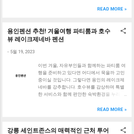
크림 KM960RB 일반형. 오아 접이식 블루투스 키보드
OABTKBDA 퓨어 화이트. 코시 베이직 블루투스 키보드
READ MORE »
KB1352BT 실버 텐키리스. 로지텍 무선키보드 텐키리스 더스
티 로즈 K380S. 로이체 무선 키보드 마우스 세트 RX3100 블
랙. 큐센 멤브레인 무선 키보드 블랙 K1000 일반형 블루투스
용인펜션 추천! 겨울여행 파티룸과 호수
키보드 구매를 고려하실 때, 추가 할인 혜택을 놓치지 마세요.
뷰 레이크제네바 펜션
다양한 할인 혜택과 빠른배송 혜택을 놓치지 않도록 먼저 확
인해보세요. 추가할인 확인하기 상품 하나를 사더라도 종류
-
5월 19, 2023
도 많고, 가격도 다양해서 결정이 많이 어려우시죠? 특히 블
루투스키보드 같은 상품을 고를 때는 더 고민이 많을 수 밖에
이번 겨울, 자유부인들과 함께하는 파티룸 여
없습니다. 다양한 상품들을 상세스펙 과 가격 을 꼼꼼히 비교
행을 준비하고 있다면 어디에서 묵을까 고민
해서 구매하실 수 있도록 순위 추천 해드릴게요. 특가상품 보
중이실 것입니다. 그렇다면 용인의 레이크제
러가기 추천상품 Best 유니콘 멀티페어링 스마트폰 태블릿
네바를 강추합니다. 호수뷰를 감상하며 특별
거치형 저소음 블루투스 키보드, BK-500SB, 일반형, 블랙 유
한 서비스와 함께 편안한 숙박환경을 누리실
니콘 멀티페어링 스마트폰 태...
수 있는 용인단체펜션에서 이번 겨울을 더욱
특별하게 만들어보세요. 이곳에서는 고기리
READ MORE »
393 자유부인과 함께하는 파티룸을 즐길 수
있습니다. 더불어 레이크제네바의 아름다움
강릉 세인트존스의 매력적인 근처 투어
을 감상하며 여행의 추억을 만들어보세요. 이