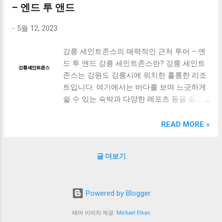
번 여행에서는 평소와는 다른 특별한 경험을
– 엔드 투 앤드
누리실 수 있을 것입니다. 자세한 내용은 아
-
5월 12, 2023
래에서 확인해보세요. [ Table of Contents ]
고기리393 자유부인과 함께하는 겨울여행 파
강릉 세인트존스의 매력적인 근처 투어 – 엔
티룸 용인단체펜션에서 즐기는 호수뷰 레이
드 투 앤드 강릉 세인트존스란? 강릉 세인트
크제네바의 아름다움 용인펜션의 특별한 서
존스는 강원도 강릉시에 위치한 훌륭한 리조
비스와 편안한 숙박환경 맺음말 고기리393
트입니다. 여기에서는 바다를 보며 느긋하게
자유부인과 함께하는 겨울여행 파티룸 "고기
쉴 수 있는 숙박과 다양한 레포츠 등을 즐길
리393 자유부인과 함께하는 겨울여행 파티
수 있습니다. 강릉 세인트존스 근처의 애견동
룸"은 겨울철 여행을 즐기는 이들을 위한 특
반 카페 – 엔드 투 앤드 강릉 세인트존스 근처
READ MORE »
별한 공간입니다. 이 곳은 고급스러운 인테리
에는 매력적인 애견동반 카페가 위치해 있습
어와 함께 따뜻한 분위기를 자아내는데, 특히
니다. 바로 엔드 투 앤드입니다. 영업시간:
나 파티룸은 그 중에서도 가장 인기 있는 공
글 더보기
10:30 – 21:00 메뉴: 커피, 음료, 디저트 등 다
간 중 하나입니다. 파티룸은 넓은 공간과 쾌
양한 메뉴 제공 특징: 애견동반 가능한 메뉴,
적한 분위기를 자랑합니다. 무대와 음향 시스
넓은 야외 테라스 강릉 세인트존스 근처 맛집
템, 조명 등이 완벽하게 갖추어져 있어 파티
Powered by Blogger
– 손맛 가득한 매운탕집 마시따솜은 강릉 세
를 즐길 수 있는 최적의 조건을 제공합니다.
인트존스 호텔 근처에 위치한 손맛 가득한 매
또한, 파티룸에는 테이블과 의자가 충분히 마
테마 이미지 제공:
Michael Elkan
운탕집입니다. 단골 손님이 많은 이 식당은
련되어 있어 소그룹으로 모여서 파티를 즐기