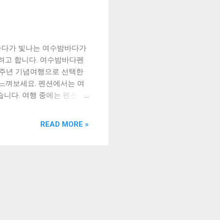
 바다가 빛나는 여수밤바다가
려고 합니다. 여수밤바다펜
26주년 기념여행으로 선택한
느껴보세요. 펜션에서는 여
습니다. 여행 중에는 펜션에
바다를 즐기기 위해 다양한
ble of Contents ]
READ MORE »
 곳, 여수밤바다펜션 결혼
여수밤바다의 아름다움 맺음
관광지 중 하나로, 밤에는
 수 있는 펜션은 많지 않
는 펜션은 대부분 바다를 바
치는 물론, 베란다나 테라
를 연상시키는 인테리어로 꾸
 펜션 중에서는 루프탑이나