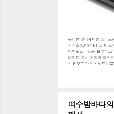
유니콘 멀티페어링 스마트폰 
키리스 KB1371BT 실버.
아이노트 무소음 블루투스 무
화이트. 코시 베이직 블루투스
선 키보드 마우스 세트 RX3
가 할인 혜택을 놓치지 마
상품 하나를 사더라도 종류
더 고민이 많을 수 밖에 없
드릴게요. 특가상품 보러가기
500SB, 일반형, 블랙 유니
여수밤바다의 