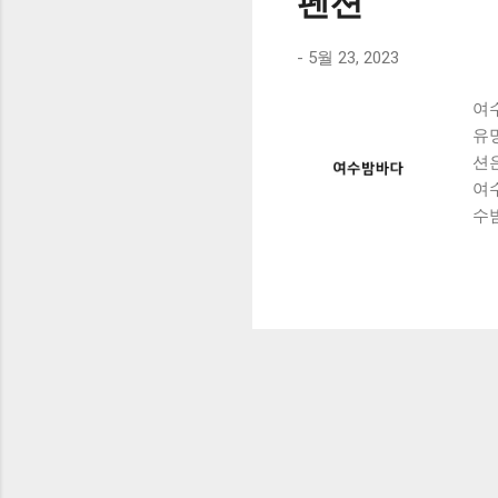
펜션
-
5월 23, 2023
여
유
션
여
수
서
레저
여
2
말
바
지
라
스
며