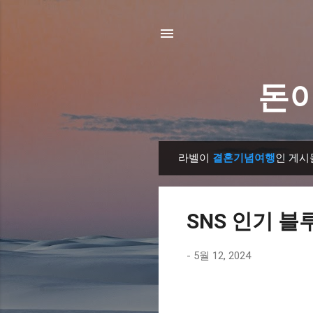
돈이
라벨이
결혼기념여행
인 게시
글
SNS 인기 블
-
5월 12, 2024