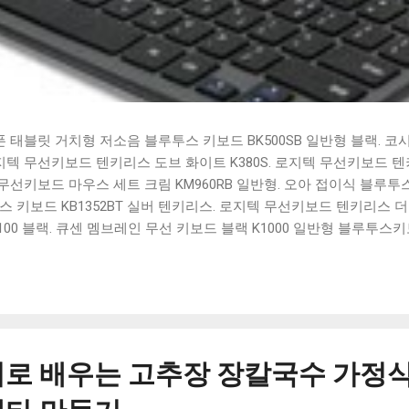
태블릿 거치형 저소음 블루투스 키보드 BK500SB 일반형 블랙. 코
 로지텍 무선키보드 텐키리스 도브 화이트 K380S. 로지텍 무선키보드 텐키
선키보드 마우스 세트 크림 KM960RB 일반형. 오아 접이식 블루투스 
 키보드 KB1352BT 실버 텐키리스. 로지텍 무선키보드 텐키리스 더스
100 블랙. 큐센 멤브레인 무선 키보드 블랙 K1000 일반형 블루투스
세요. 다양한 할인 혜택과 빠른배송 혜택을 놓치지 않도록 먼저 확인
도 많고, 가격도 다양해서 결정이 많이 어려우시죠? 특히 블루투스키
습니다. 다양한 상품들을 상세스펙 과 가격 을 꼼꼼히 비교해서 구매하
 추천상품 Best 유니콘 멀티페어링 스마트폰 태블릿 거치형 저소음 
콘 멀티페어링 스마트폰 태...
로 배우는 고추장 장칼국수 가정