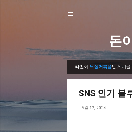
돈이
라벨이
오징어볶음
인 게시물
글
SNS 인기 블
-
5월 12, 2024