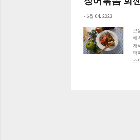
징어볶음 회
-
6월 04, 2023
오
배
개
맥
스
들
어
입니
징
어
수 
아
한
고 
고