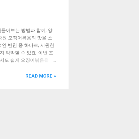
들어보는 방법과 함께, 양
종원 오징어볶음의 맛을 소
인 반찬 중 하나로, 시원한
 막막할 수 있죠. 이번 포
에서도 쉽게 오징어볶음을 만
와 함께 즐기는 백종원 오징
볶음을 즐길 수 있게 될 것
READ MORE »
쉽게 만들어보자! 2. 양배추 오
 맛 맺음말 1. 백종원 오징
레시피는 집에서 손쉽게 만들
마늘, 양파, 고추와 함께 볶
오징어를 씻어서 물기를 제거
라놓습니다. 팬에 기름을 두르
오징어가 익으면 간장, 설탕,
 간장, 설탕, 고추장 등을