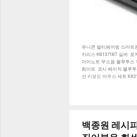
유니콘 멀티페어링 스마트폰 
키리스 KB1371BT 실버.
아이노트 무소음 블루투스 무
화이트. 코시 베이직 블루투스
선 키보드 마우스 세트 RX3
가 할인 혜택을 놓치지 마
상품 하나를 사더라도 종류
더 고민이 많을 수 밖에 없
드릴게요. 특가상품 보러가기
500SB, 일반형, 블랙 유니
백종원 레시피