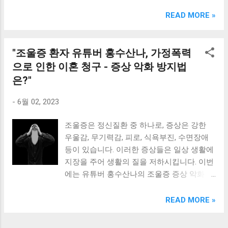
크림 KM960RB 일반형. 오아 접이식 블루투스 키보드
OABTKBDA 퓨어 화이트. 코시 베이직 블루투스 키보드
READ MORE »
KB1352BT 실버 텐키리스. 로지텍 무선키보드 텐키리스 더스
티 로즈 K380S. 로이체 무선 키보드 마우스 세트 RX3100 블
랙. 큐센 멤브레인 무선 키보드 블랙 K1000 일반형 블루투스
"조울증 환자 유튜버 홍수산나, 가정폭력
키보드 구매를 고려하실 때, 추가 할인 혜택을 놓치지 마세요.
으로 인한 이혼 청구 - 증상 악화 방지법
다양한 할인 혜택과 빠른배송 혜택을 놓치지 않도록 먼저 확
은?"
인해보세요. 추가할인 확인하기 상품 하나를 사더라도 종류
도 많고, 가격도 다양해서 결정이 많이 어려우시죠? 특히 블
-
6월 02, 2023
루투스키보드 같은 상품을 고를 때는 더 고민이 많을 수 밖에
없습니다. 다양한 상품들을 상세스펙 과 가격 을 꼼꼼히 비교
조울증은 정신질환 중 하나로, 증상은 강한
해서 구매하실 수 있도록 순위 추천 해드릴게요. 특가상품 보
우울감, 무기력감, 피로, 식욕부진, 수면장애
러가기 추천상품 Best 유니콘 멀티페어링 스마트폰 태블릿
등이 있습니다. 이러한 증상들은 일상 생활에
거치형 저소음 블루투스 키보드, BK-500SB, 일반형, 블랙 유
지장을 주어 생활의 질을 저하시킵니다. 이번
니콘 멀티페어링 스마트폰 태...
에는 유튜버 홍수산나의 조울증 증상 악화 원
인과 대처 방법을 살펴보겠습니다. 또한, 가정
폭력과 조울증의 상관관계도 알아보고, 그에
READ MORE »
따른 대처 방법도 함께 알아보겠습니다. 이러
한 주제를 다루며, 조울증 환자들과 그 가족