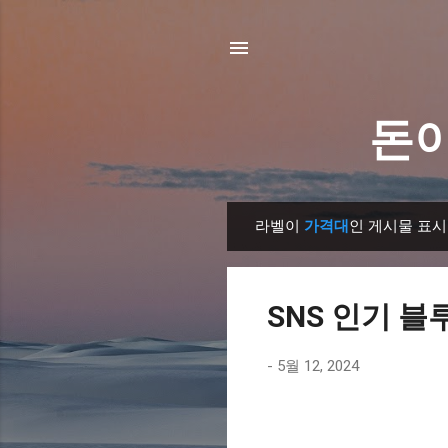
돈이
라벨이
가격대
인 게시물 표시
글
SNS 인기 블
-
5월 12, 2024