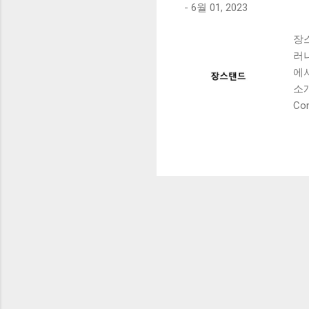
-
6월 01, 2023
장
러
에
소개
Co
가
장
으
있
이
면
을
기
가
며
를
의