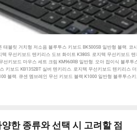
태블릿 거치형 저소음 블루투스 키보드 BK500SB 일반형 블랙. 코
 로지텍 무선키보드 텐키리스 도브 화이트 K380S. 로지텍 무선키보드 텐키
선키보드 마우스 세트 크림 KM960RB 일반형. 오아 접이식 블루투스 
 키보드 KB1352BT 실버 텐키리스. 로지텍 무선키보드 텐키리스 더스
100 블랙. 큐센 멤브레인 무선 키보드 블랙 K1000 일반형 블루투스
세요. 다양한 할인 혜택과 빠른배송 혜택을 놓치지 않도록 먼저 확인
도 많고, 가격도 다양해서 결정이 많이 어려우시죠? 특히 블루투스키
습니다. 다양한 상품들을 상세스펙 과 가격 을 꼼꼼히 비교해서 구매하
 추천상품 Best 유니콘 멀티페어링 스마트폰 태블릿 거치형 저소음 
콘 멀티페어링 스마트폰 태...
양한 종류와 선택 시 고려할 점