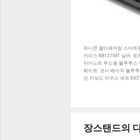
유니콘 멀티페어링 스마트폰 
키리스 KB1371BT 실버.
아이노트 무소음 블루투스 무
화이트. 코시 베이직 블루투스
선 키보드 마우스 세트 RX3
가 할인 혜택을 놓치지 마
상품 하나를 사더라도 종류
더 고민이 많을 수 밖에 없
드릴게요. 특가상품 보러가기
500SB, 일반형, 블랙 유니
장스탠드의 다